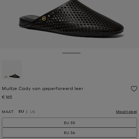
Toggle Drawer
geselecteerd
Muiltje Cady van geperforeerd leer
€ 165
Nu
EU
MAAT
US
Maattabel
EU 35
EU 36