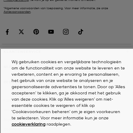
*Algemene voorwaarden van toepassing. Voor meer informatie, zie onze
Actievoorwaarden
.
KLANTENSERVICE
Wij gebruiken cookies en vergelijkbare technologieën
MIJN ACCOUNT
om de functionaliteit van onze website te leveren en te
verbeteren, content en je ervaring te personaliseren,
het gebruik van onze website te analyseren en je
BEDRIJF
gepersonaliseerde advertenties te tonen. Door op 'Alles
accepteren' te klikken, ga je akkoord met het gebruik
van deze cookies. Klik op ‘Alles weigeren’ om niet-
©
2026
Michael Kors
essentiële cookies te weigeren of klik op
Privacyverklaring
‘Cookievoorkeuren beheren’ om je eigen voorkeuren
te selecteren. Voor meer informatie kun je onze
Algemene voorwaarden
cookieverklaring
raadplegen.
Cookieverklaring