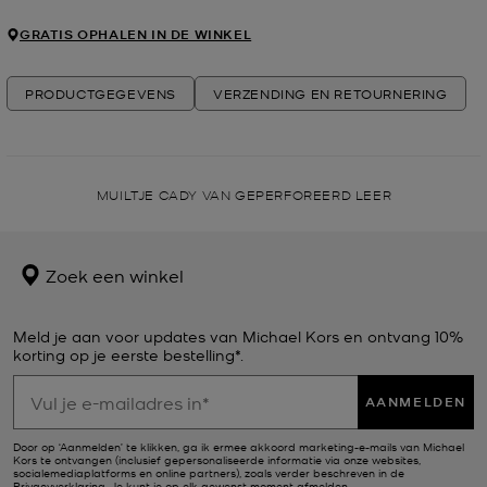
GRATIS OPHALEN IN DE WINKEL
PRODUCTGEGEVENS
VERZENDING EN RETOURNERING
MUILTJE CADY VAN GEPERFOREERD LEER
Zoek een winkel
Meld je aan voor updates van Michael Kors en ontvang 10%
korting op je eerste bestelling*.
AANMELDEN
Door op ‘Aanmelden’ te klikken, ga ik ermee akkoord marketing-e-mails van Michael
Kors te ontvangen (inclusief gepersonaliseerde informatie via onze websites,
socialemediaplatforms en online partners), zoals verder beschreven in de
Privacyverklaring
. Je kunt je op elk gewenst moment afmelden.