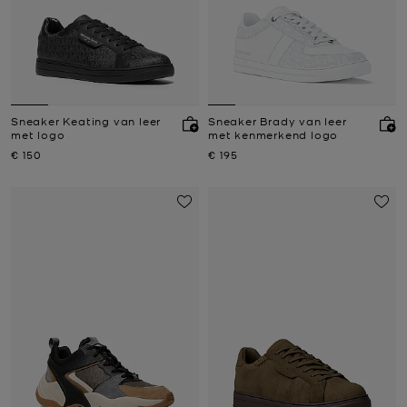
Sneaker Keating van leer
Sneaker Brady van leer
met logo
met kenmerkend logo
Nu
Nu
€ 150
€ 195