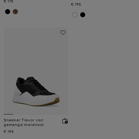
Nu
€ 175
Nu
€ 195
Sneaker Trevor van
gemengd materiaal
Nu
€ 195