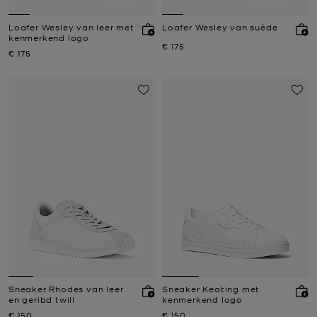
Loafer Wesley van leer met
Loafer Wesley van suède
kenmerkend logo
Nu
€ 175
Nu
€ 175
Sneaker Rhodes van leer
Sneaker Keating met
en geribd twill
kenmerkend logo
Nu
Nu
€ 150
€ 150