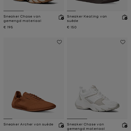
Sneaker Chase van
Sneaker Keating van
gemengd materiaal
suède
Nu
Nu
€ 195
€ 150
Sneaker Archer van suède
Sneaker Chase van
gemengd materiaal