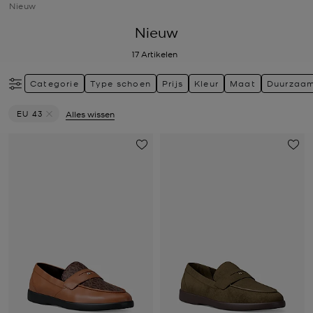
Nieuw
Nieuw
17
Artikelen
Categorie
Type schoen
Prijs
Kleur
Maat
Duurzaa
EU 43
Alles wissen
Verwijder filter Momenteel verfijnd op Maat: EU 43