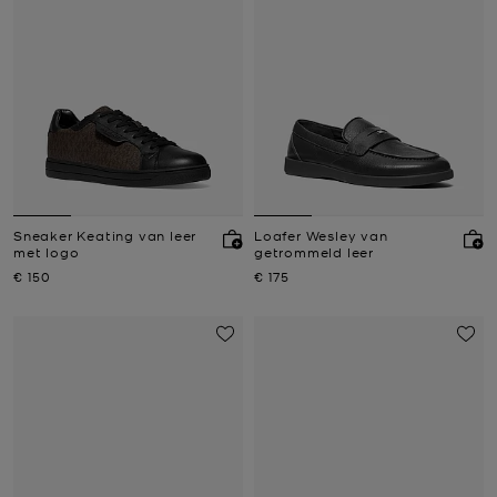
Sneaker Keating van leer
Loafer Wesley van
met logo
getrommeld leer
Nu
Nu
€ 150
€ 175