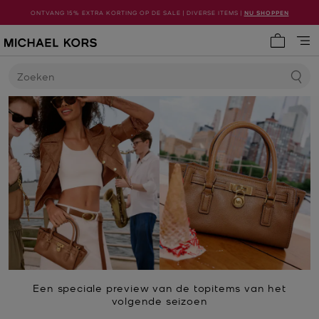
ONTVANG 15% EXTRA KORTING OP DE SALE | DIVERSE ITEMS |
NU SHOPPEN
Mijn win
Zoeken
Een speciale preview van de topitems van het
volgende seizoen