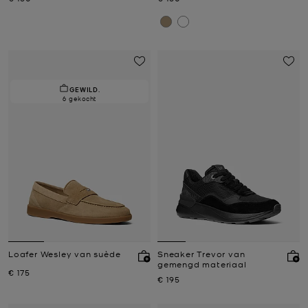
GEWILD.
6 gekocht
Loafer Wesley van suède
Sneaker Trevor van
gemengd materiaal
Nu
€ 175
Nu
€ 195