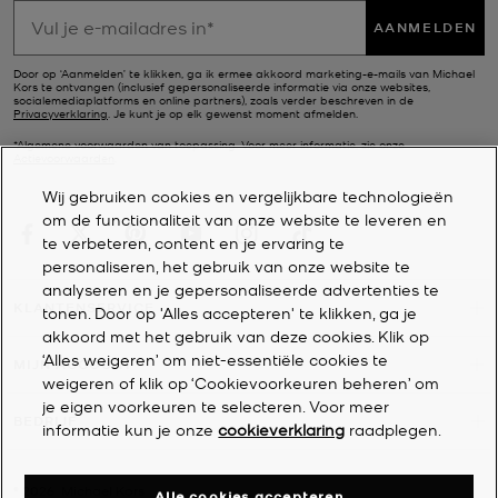
AANMELDEN
Door op ‘Aanmelden’ te klikken, ga ik ermee akkoord marketing-e-mails van Michael
Kors te ontvangen (inclusief gepersonaliseerde informatie via onze websites,
socialemediaplatforms en online partners), zoals verder beschreven in de
Privacyverklaring
. Je kunt je op elk gewenst moment afmelden.
*Algemene voorwaarden van toepassing. Voor meer informatie, zie onze
Actievoorwaarden
.
Wij gebruiken cookies en vergelijkbare technologieën
om de functionaliteit van onze website te leveren en
te verbeteren, content en je ervaring te
personaliseren, het gebruik van onze website te
analyseren en je gepersonaliseerde advertenties te
KLANTENSERVICE
tonen. Door op 'Alles accepteren' te klikken, ga je
akkoord met het gebruik van deze cookies. Klik op
‘Alles weigeren’ om niet-essentiële cookies te
MIJN ACCOUNT
weigeren of klik op ‘Cookievoorkeuren beheren’ om
je eigen voorkeuren te selecteren. Voor meer
BEDRIJF
informatie kun je onze
cookieverklaring
raadplegen.
©
2026
Michael Kors
Alle cookies accepteren