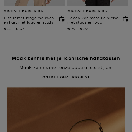
MICHAEL KORS KIDS
MICHAEL KORS KIDS
T-shirt met lange mouwen
Hoody van metallic breisel
en hart met logo en studs
met studs en logo
Nu
tot
Nu
Nu
tot
Nu
€ 55
-
€ 59
€ 79
-
€ 89
Maak kennis met je iconische handtassen
Maak kennis met onze populairste stijlen.
ONTDEK ONZE ICONEN