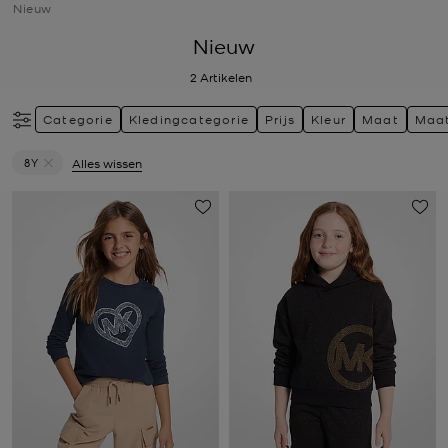
Nieuw
Nieuw
2
Artikelen
Categorie
Kledingcategorie
Prijs
Kleur
Maat
Maa
8Y
Alles wissen
Verwijder filter Momenteel verfijnd op Maat: 8Y