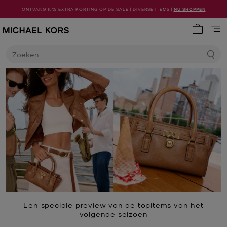
ONTVANG 15% EXTRA KORTING OP DE SALE | DIVERSE ITEMS |
NU SHOPPEN
Mijn win
Zoeken
Een speciale preview van de topitems van het
volgende seizoen