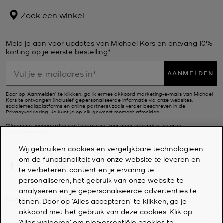
Zoek een winkel
Meld je aan voor updates van Michael Kors en ontvang 10%
korting op je eerste bestelling*.
AANMELDEN
Door op ‘Aanmelden’ te klikken, ga ik ermee akkoord marketing-e-mails van Michael
Kors te ontvangen (inclusief gepersonaliseerde informatie via onze websites,
socialemediaplatforms en online partners), zoals verder beschreven in de
Privacyverklaring
. Je kunt je op elk gewenst moment afmelden.
*Algemene voorwaarden van toepassing. Voor meer informatie, zie onze
Actievoorwaarden
.
Wij gebruiken cookies en vergelijkbare technologieën
om de functionaliteit van onze website te leveren en
te verbeteren, content en je ervaring te
personaliseren, het gebruik van onze website te
analyseren en je gepersonaliseerde advertenties te
KLANTENSERVICE
tonen. Door op 'Alles accepteren' te klikken, ga je
akkoord met het gebruik van deze cookies. Klik op
‘Alles weigeren’ om niet-essentiële cookies te