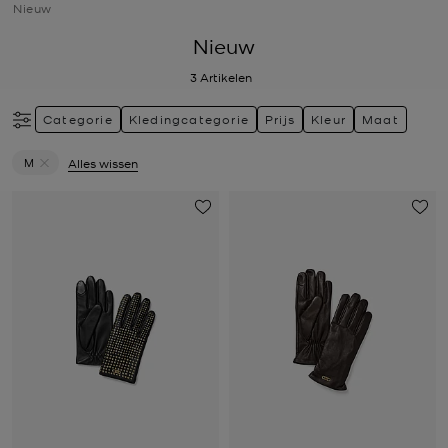
Nieuw
Nieuw
3
Artikelen
Categorie
Kledingcategorie
Prijs
Kleur
Maat
M
Alles wissen
Verwijder filter Momenteel verfijnd op Maat: M