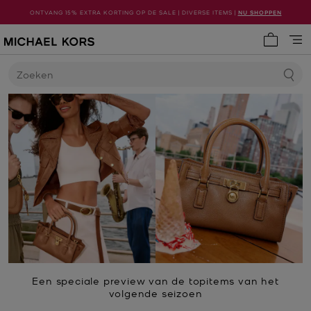
ONTVANG 15% EXTRA KORTING OP DE SALE | DIVERSE ITEMS |
NU SHOPPEN
Mijn win
Zoeken
Een speciale preview van de topitems van het
volgende seizoen