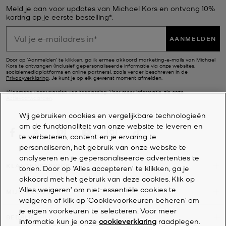
Meld je aan voor updates van Michael Kors en ontvang 10%
korting op je eerste bestelling*.
AANMELDEN
Door op ‘Aanmelden’ te klikken, ga ik ermee akkoord marketing-e-mails van Michael
Kors te ontvangen (inclusief gepersonaliseerde informatie via onze websites,
socialemediaplatforms en online partners), zoals verder beschreven in de
Privacyverklaring
. Je kunt je op elk gewenst moment afmelden.
*Algemene voorwaarden van toepassing. Voor meer informatie, zie onze
Actievoorwaarden
.
Wij gebruiken cookies en vergelijkbare technologieën
om de functionaliteit van onze website te leveren en
te verbeteren, content en je ervaring te
personaliseren, het gebruik van onze website te
analyseren en je gepersonaliseerde advertenties te
KLANTENSERVICE
tonen. Door op 'Alles accepteren' te klikken, ga je
akkoord met het gebruik van deze cookies. Klik op
‘Alles weigeren’ om niet-essentiële cookies te
MIJN ACCOUNT
weigeren of klik op ‘Cookievoorkeuren beheren’ om
je eigen voorkeuren te selecteren. Voor meer
BEDRIJF
informatie kun je onze
cookieverklaring
raadplegen.