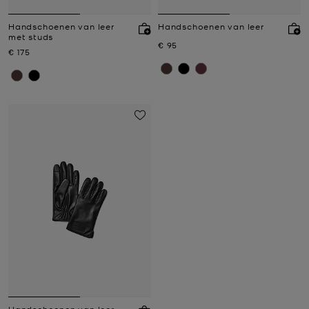
Handschoenen van leer
Handschoenen van leer
met studs
Nu
€ 95
Nu
€ 175
Handschoenen van leer