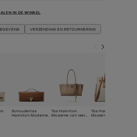
ALEN IN DE WINKEL
EGEVENS
VERZENDING EN RETOURNERING
on
Schoudertas
Tas Hamilton
Tas Hamilton
Ta
Hamilton Moderne
Moderne van leer,
Moderne met
Mod
ogo,
van leer,
klein
kenmerkend logo,
gr
aanpasbaar en
groot
middelgroot