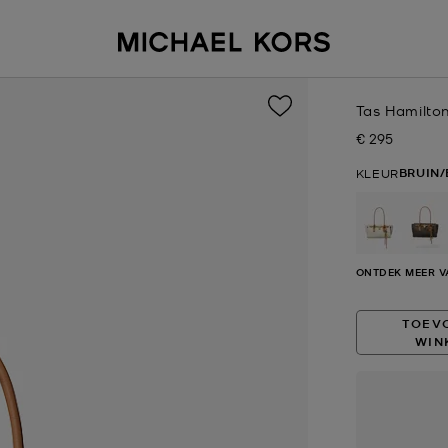
Tas Hamilto
€ 295
Nu
BRUIN/
KLEUR
ge
ONTDEK MEER V
TOEV
WIN