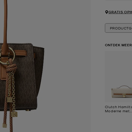
GRATIS OPH
PRODUCTG
ONTDEK MEER
Clutch Hamilt
Moderne met
kenmerkend l
middelgroot