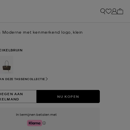
Mijn 
n Moderne met kenmerkend logo, klein
EIKELBRUIN
selecteerd
AN DEZE TASSENCOLLECTIE
OEGEN AAN
NU KOPEN
KELMAND
In termijnen betalen met
Klarna