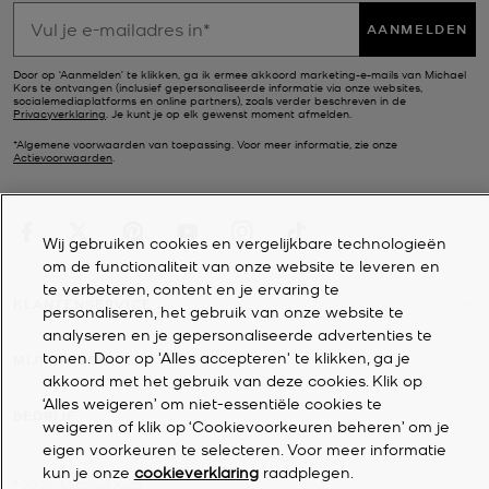
AANMELDEN
Door op ‘Aanmelden’ te klikken, ga ik ermee akkoord marketing-e-mails van Michael
Kors te ontvangen (inclusief gepersonaliseerde informatie via onze websites,
socialemediaplatforms en online partners), zoals verder beschreven in de
Privacyverklaring
. Je kunt je op elk gewenst moment afmelden.
*Algemene voorwaarden van toepassing. Voor meer informatie, zie onze
Actievoorwaarden
.
Wij gebruiken cookies en vergelijkbare technologieën
om de functionaliteit van onze website te leveren en
te verbeteren, content en je ervaring te
KLANTENSERVICE
personaliseren, het gebruik van onze website te
analyseren en je gepersonaliseerde advertenties te
tonen. Door op 'Alles accepteren' te klikken, ga je
MIJN ACCOUNT
akkoord met het gebruik van deze cookies. Klik op
‘Alles weigeren’ om niet-essentiële cookies te
BEDRIJF
weigeren of klik op ‘Cookievoorkeuren beheren’ om je
eigen voorkeuren te selecteren. Voor meer informatie
kun je onze
cookieverklaring
raadplegen.
©
2026
Michael Kors