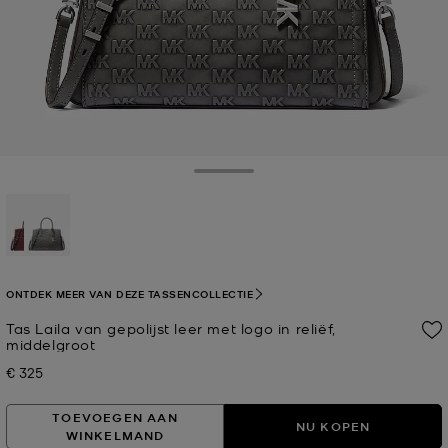
Toggle Drawer
geselecteerd
ONTDEK MEER VAN DEZE TASSENCOLLECTIE
Tas Laila van gepolijst leer met logo in reliëf,
middelgroot
€ 325
Nu
TOEVOEGEN AAN
NU KOPEN
WINKELMAND