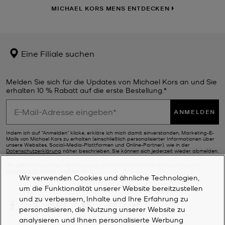
MICHAEL KORS MENS ENTDECKEN
Eine Filiale suchen
Melden Sie sich für die Updates von Michael Kors an und Sie
erhalten 10 % Rabatt auf die erste Bestellung.*
ANMELDEN
Indem ich auf "Anmelden" klicke, erkläre ich mich damit einverstanden, Marketing-E-
Mails von Michael Kors zu erhalten (einschließlich personalisierter Informationen über
unsere Websites, Social-Media-Plattformen und Online-Partner), wie in der
Datenschutzerklärung
näher beschrieben. Sie können sich jederzeit wieder abmelden.
*Es gelten die jeweiligen Bedingungen. Weitere Informationen finden Sie in den
Bedingungen
dieses Programms.
Wir verwenden Cookies und ähnliche Technologien,
um die Funktionalität unserer Website bereitzustellen
und zu verbessern, Inhalte und Ihre Erfahrung zu
personalisieren, die Nutzung unserer Website zu
analysieren und Ihnen personalisierte Werbung