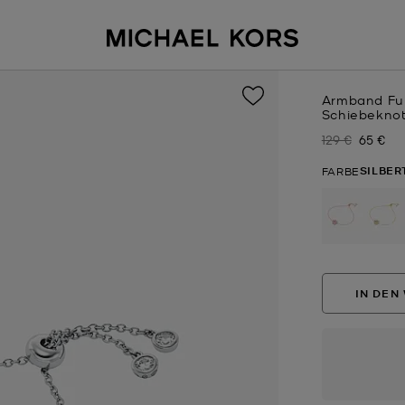
Armband Ful
Schiebekno
129 €
65 €
Zuvor
Jetzt
SILBE
FARBE
IN DEN