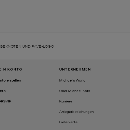
EBEKNOTEN UND PAVÉ-LOGO
EIN KONTO
UNTERNEHMEN
nto erstellen
Michael's World
nto
Über Michael Kors
ORS
VIP
Karriere
Anlegerbeziehungen
Lieferkette