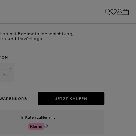
0 Art
ton mit Edelmetallbeschichtung,
ten und Pavé-Logo
RTON
ausgewählt
 WARENKORB
JETZT KAUFEN
In Raten zahlen mit
Klarna