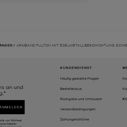
ÄNDER
/
ARMBAND FULTON MIT EDELMETALLBESCHICHTUNG, SCHI
KUNDENDIENST
M
Häufig gestellte Fragen
Ko
rs an und
Bestellstatus
Ko
g.*
Rückgabe und Umtausch
K
ANMELDEN
Versandbedingungen
Zahlungsrichtlinie
ails von Michael
Social-Media-
Sie können sich