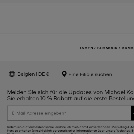
DAMEN
/
SCHMUCK
/
ARMB
Belgien | DE €
Eine Filiale suchen
Melden Sie sich für die Updates von Michael Ko
Sie erhalten 10 % Rabatt auf die erste Bestellun
Indem ich auf "Anmelden" klicke, erkläre ich mich damit einverstanden, Marketing-E-M
Kors zu erhalten (einschließlich personalisierter Informationen über unsere Websites, 
Plattformen und Online-Partner), wie in der
Datenschutzerklärung
näher beschrieben. 