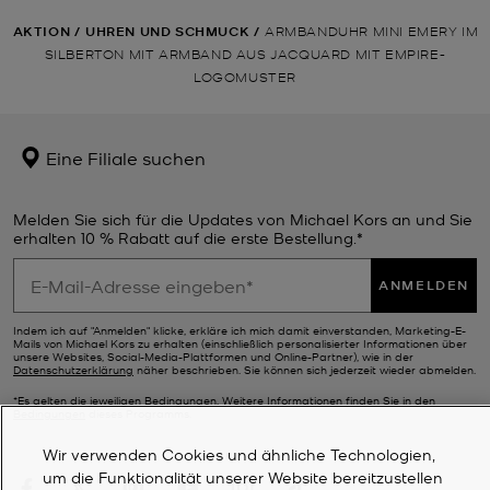
AKTION
/
UHREN UND SCHMUCK
/
ARMBANDUHR MINI EMERY IM
SILBERTON MIT ARMBAND AUS JACQUARD MIT EMPIRE-
LOGOMUSTER
Eine Filiale suchen
Melden Sie sich für die Updates von Michael Kors an und Sie
erhalten 10 % Rabatt auf die erste Bestellung.*
ANMELDEN
Indem ich auf "Anmelden" klicke, erkläre ich mich damit einverstanden, Marketing-E-
Mails von Michael Kors zu erhalten (einschließlich personalisierter Informationen über
unsere Websites, Social-Media-Plattformen und Online-Partner), wie in der
Datenschutzerklärung
näher beschrieben. Sie können sich jederzeit wieder abmelden.
*Es gelten die jeweiligen Bedingungen. Weitere Informationen finden Sie in den
Bedingungen
dieses Programms.
Wir verwenden Cookies und ähnliche Technologien,
um die Funktionalität unserer Website bereitzustellen