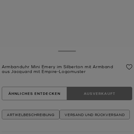
Toggle Drawer
Armbanduhr Mini Emery im Silberton mit Armband
aus Jacquard mit Empire-Logomuster
Jetzt
ÄHNLICHES ENTDECKEN
AUSVERKAUFT
ARTIKELBESCHREIBUNG
VERSAND UND RÜCKVERSAND