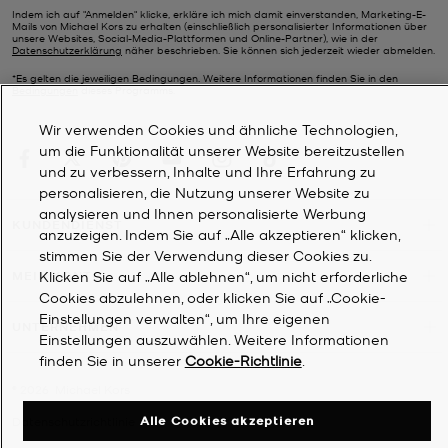
Indem ich auf "Anmelden" klicke, erkläre ich mich damit einverstanden, Marketing-E-
Mails von Michael Kors zu erhalten (einschließlich personalisierter Informationen über
unsere Websites, Social-Media-Plattformen und Online-Partner), wie in der
Datenschutzerklärung
näher beschrieben. Sie können sich jederzeit wieder abmelden.
*Es gelten die jeweiligen Bedingungen. Weitere Informationen finden Sie in den
Bedingungen
dieses Programms.
Wir verwenden Cookies und ähnliche Technologien,
um die Funktionalität unserer Website bereitzustellen
und zu verbessern, Inhalte und Ihre Erfahrung zu
personalisieren, die Nutzung unserer Website zu
analysieren und Ihnen personalisierte Werbung
KUNDENDIENST
anzuzeigen. Indem Sie auf „Alle akzeptieren“ klicken,
stimmen Sie der Verwendung dieser Cookies zu.
Klicken Sie auf „Alle ablehnen“, um nicht erforderliche
MEIN KONTO
Cookies abzulehnen, oder klicken Sie auf „Cookie-
Einstellungen verwalten“, um Ihre eigenen
UNTERNEHMEN
Einstellungen auszuwählen. Weitere Informationen
finden Sie in unserer
Cookie-Richtlinie
.
©
2026
Michael Kors
Alle Cookies akzeptieren
Datenschutzrichtlinie