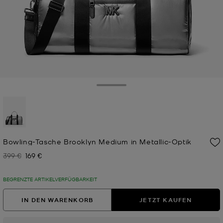
Toggle Drawer
ausgewählt
Bowling-Tasche Brooklyn Medium in Metallic-Optik
399 €
169 €
Zuvor
Jetzt
BEGRENZTE ARTIKELVERFÜGBARKEIT
IN DEN WARENKORB
JETZT KAUFEN