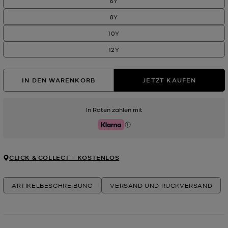
6Y
8Y
10Y
12Y
IN DEN WARENKORB
JETZT KAUFEN
In Raten zahlen mit
Klarna
CLICK & COLLECT ‒ KOSTENLOS
ARTIKELBESCHREIBUNG
VERSAND UND RÜCKVERSAND