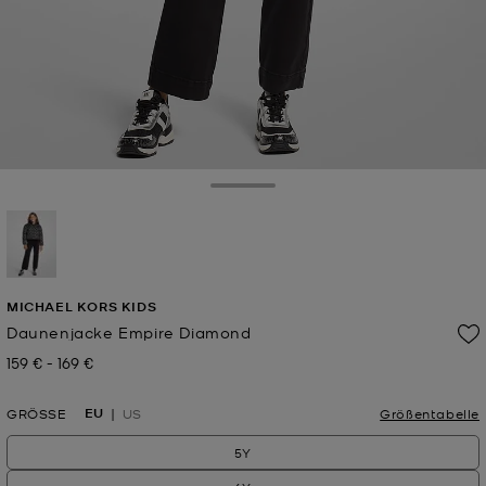
Toggle Drawer
ausgewählt
MICHAEL KORS KIDS
Daunenjacke Empire Diamond
159 €
-
169 €
Jetzt
bis
Jetzt
EU
GRÖSSE
US
Größentabelle
5Y