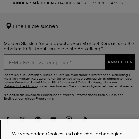
KINDER
/
MÄDCHEN
/
DAUNENJACKE EMPIRE DIAMOND
Eine Filiale suchen
Melden Sie sich für die Updates von Michael Kors an und Sie
erhalten 10 % Rabatt auf die erste Bestellung.*
ANMELDEN
Indem ich auf "Anmelden" klicke, erkläre ich mich damit einverstanden, Marketing-E-
Mails von Michael Kors zu erhalten (einschließlich personalisierter Informationen über
unsere Websites, Social-Media-Plattformen und Online-Partner), wie in der
Datenschutzerklärung
näher beschrieben. Sie können sich jederzeit wieder abmelden.
*Es gelten die jeweiligen Bedingungen. Weitere Informationen finden Sie in den
Bedingungen
dieses Programms.
Wir verwenden Cookies und ähnliche Technologien,