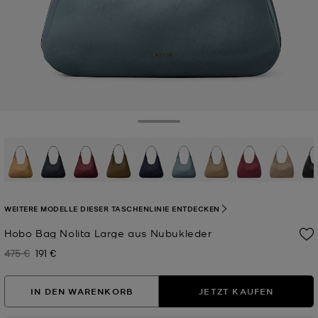
Toggle Drawer
ausgewählt
WEITERE MODELLE DIESER TASCHENLINIE ENTDECKEN
Hobo Bag Nolita Large aus Nubukleder
475 €
191 €
Zuvor
Jetzt
IN DEN WARENKORB
JETZT KAUFEN