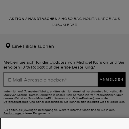
AKTION
/
HANDTASCHEN
/
HOBO BAG NOLITA LARGE AUS
NUBUKLEDER
Eine Filiale suchen
Melden Sie sich für die Updates von Michael Kors an und Sie
erhalten 10 % Rabatt auf die erste Bestellung.*
ANMELDEN
Indem ich auf "Anmelden" klicke, erkläre ich mich damit einverstanden, Marketing-E-
Mails von Michael Kors zu erhalten (einschließlich personalisierter Informationen über
unsere Websites, Social-Media-Plattformen und Online-Partner), wie in der
Datenschutzerklärung
näher beschrieben. Sie können sich jederzeit wieder abmelden.
*Es gelten die jeweiligen Bedingungen. Weitere Informationen finden Sie in den
Bedingungen
dieses Programms.