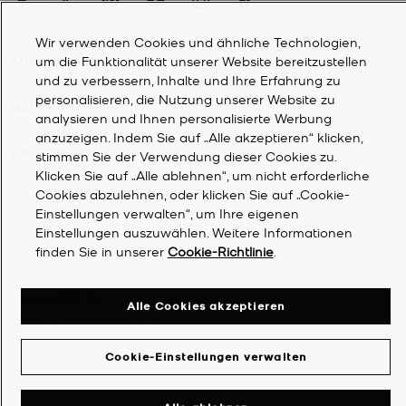
Wir verwenden Cookies und ähnliche Technologien,
um die Funktionalität unserer Website bereitzustellen
KUNDENDIENST
und zu verbessern, Inhalte und Ihre Erfahrung zu
personalisieren, die Nutzung unserer Website zu
MEIN KONTO
analysieren und Ihnen personalisierte Werbung
anzuzeigen. Indem Sie auf „Alle akzeptieren“ klicken,
UNTERNEHMEN
stimmen Sie der Verwendung dieser Cookies zu.
Klicken Sie auf „Alle ablehnen“, um nicht erforderliche
Cookies abzulehnen, oder klicken Sie auf „Cookie-
©
2026
Michael Kors
Einstellungen verwalten“, um Ihre eigenen
Einstellungen auszuwählen. Weitere Informationen
Datenschutzrichtlinie
finden Sie in unserer
Cookie-Richtlinie
.
Allgemeine Geschäftsbedingungen
Cookie-Richtlinie
Alle Cookies akzeptieren
Erklärung zur Barrierefreiheit
Cookie-Einstellungen verwalten