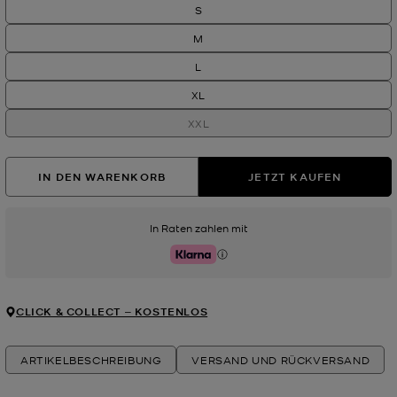
S
M
L
XL
XXL
IN DEN WARENKORB
JETZT KAUFEN
In Raten zahlen mit
Klarna
CLICK & COLLECT ‒ KOSTENLOS
ARTIKELBESCHREIBUNG
VERSAND UND RÜCKVERSAND