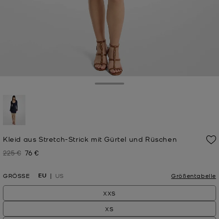
Toggle Drawer
ausgewählt
Kleid aus Stretch-Strick mit Gürtel und Rüschen
225 €
76 €
Zuvor
Jetzt
EU
GRÖSSE
US
Größentabelle
XXS
XS