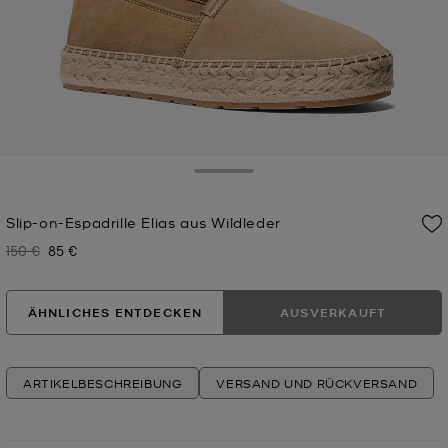
Toggle Drawer
Slip-on-Espadrille Elias aus Wildleder
150 €
85 €
Zuvor
Jetzt
ÄHNLICHES ENTDECKEN
AUSVERKAUFT
ARTIKELBESCHREIBUNG
VERSAND UND RÜCKVERSAND