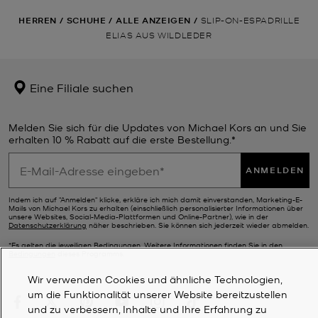
HERREN
/
SCHUHE
/
ALLE ANZEIGEN
/
SLIP-ON-ESPADRILLE
ELIAS AUS WILDLEDER
Eine Filiale suchen
Melden Sie sich für die Updates von Michael Kors an und Sie
erhalten 10 % Rabatt auf die erste Bestellung.*
ANMELDEN
Indem ich auf "Anmelden" klicke, erkläre ich mich damit einverstanden, Marketing-E-
Mails von Michael Kors zu erhalten (einschließlich personalisierter Informationen über
unsere Websites, Social-Media-Plattformen und Online-Partner), wie in der
Datenschutzerklärung
näher beschrieben. Sie können sich jederzeit wieder abmelden.
*Es gelten die jeweiligen Bedingungen. Weitere Informationen finden Sie in den
Bedingungen
dieses Programms.
Wir verwenden Cookies und ähnliche Technologien,
um die Funktionalität unserer Website bereitzustellen
und zu verbessern, Inhalte und Ihre Erfahrung zu