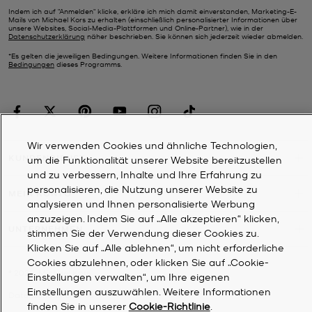
Indem ich auf "Anmelden" klicke, erkläre ich mich damit einverstanden, Marketing-E-
Mails von Michael Kors zu erhalten (einschließlich personalisierter Informationen über
unsere Websites, Social-Media-Plattformen und Online-Partner), wie in der
Datenschutzerklärung
näher beschrieben. Sie können sich jederzeit wieder abmelden.
*Es gelten die jeweiligen Bedingungen. Weitere Informationen finden Sie in den
Bedingungen
dieses Programms.
Wir verwenden Cookies und ähnliche Technologien,
KUNDENDIENST
um die Funktionalität unserer Website bereitzustellen
und zu verbessern, Inhalte und Ihre Erfahrung zu
personalisieren, die Nutzung unserer Website zu
MEIN KONTO
analysieren und Ihnen personalisierte Werbung
anzuzeigen. Indem Sie auf „Alle akzeptieren“ klicken,
UNTERNEHMEN
stimmen Sie der Verwendung dieser Cookies zu.
Klicken Sie auf „Alle ablehnen“, um nicht erforderliche
Cookies abzulehnen, oder klicken Sie auf „Cookie-
©
2026
Michael Kors
Einstellungen verwalten“, um Ihre eigenen
Einstellungen auszuwählen. Weitere Informationen
Datenschutzrichtlinie
finden Sie in unserer
Cookie-Richtlinie
.