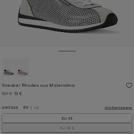
Toggle Drawer
ausgewählt
Sneaker Rhodes aus Materialmix
150 €
51 €
Zuvor
Jetzt
EU
GRÖSSE
US
Größentabelle
EU 35
EU 35.5