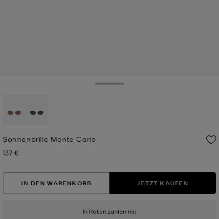
Toggle Drawer
ausgewählt
Sonnenbrille Monte Carlo
137 €
Jetzt
IN DEN WARENKORB
JETZT KAUFEN
In Raten zahlen mit