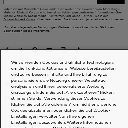
Indem ich auf "Anmelden" klicke, erkläre ich mich damit einverstanden, Marketing-E-
Mails von Michael Kors zu erhalten (einschließlich personalisierter Informationen über
unsere Websites, Social-Media-Plattformen und Online-Partner), wie in der
Datenschutzerklärung
näher beschrieben. Sie können sich jederzeit wieder abmelden.
*Es gelten die jeweiligen Bedingungen. Weitere Informationen finden Sie in den
Bedingungen
dieses Programms.
Wir verwenden Cookies und ähnliche Technologien,
um die Funktionalität unserer Website bereitzustellen
KUNDENDIENST
und zu verbessern, Inhalte und Ihre Erfahrung zu
personalisieren, die Nutzung unserer Website zu
MEIN KONTO
analysieren und Ihnen personalisierte Werbung
anzuzeigen. Indem Sie auf „Alle akzeptieren“ klicken,
stimmen Sie der Verwendung dieser Cookies zu.
UNTERNEHMEN
Klicken Sie auf „Alle ablehnen“, um nicht erforderliche
Cookies abzulehnen, oder klicken Sie auf „Cookie-
Einstellungen verwalten“, um Ihre eigenen
©
2026
Michael Kors
Einstellungen auszuwählen. Weitere Informationen
Datenschutzrichtlinie