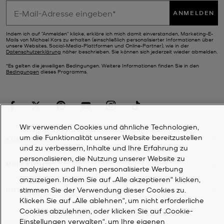
ANMELDEN
Indem ich auf "Anmelden" klicke, erkläre ich mich damit einverstanden, Marketing-E-
Mails von Michael Kors zu erhalten (einschließlich personalisierter Informationen über
unsere Websites, Social-Media-Plattformen und Online-Partner), wie in der
Datenschutzerklärung
näher beschrieben. Sie können sich jederzeit wieder abmelden.
*Es gelten die jeweiligen Bedingungen. Weitere Informationen finden Sie in den
Bedingungen
dieses Programms.
Wir verwenden Cookies und ähnliche Technologien,
um die Funktionalität unserer Website bereitzustellen
KUNDENDIENST
und zu verbessern, Inhalte und Ihre Erfahrung zu
personalisieren, die Nutzung unserer Website zu
MEIN KONTO
analysieren und Ihnen personalisierte Werbung
anzuzeigen. Indem Sie auf „Alle akzeptieren“ klicken,
stimmen Sie der Verwendung dieser Cookies zu.
UNTERNEHMEN
Klicken Sie auf „Alle ablehnen“, um nicht erforderliche
Cookies abzulehnen, oder klicken Sie auf „Cookie-
Einstellungen verwalten“, um Ihre eigenen
©
2026
Michael Kors