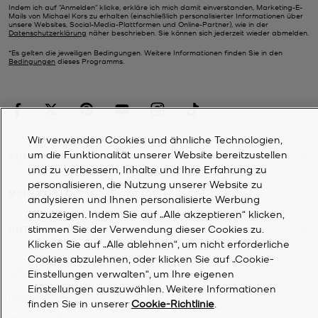
Indem ich auf "Anmelden" klicke, erkläre ich mich damit einverstanden, Marketing-E-
Mails von Michael Kors zu erhalten (einschließlich personalisierter Informationen über
unsere Websites, Social-Media-Plattformen und Online-Partner), wie in der
Datenschutzerklärung
näher beschrieben. Sie können sich jederzeit wieder abmelden.
*Es gelten die jeweiligen Bedingungen. Weitere Informationen finden Sie in den
Bedingungen
dieses Programms.
Wir verwenden Cookies und ähnliche Technologien,
um die Funktionalität unserer Website bereitzustellen
KUNDENDIENST
und zu verbessern, Inhalte und Ihre Erfahrung zu
personalisieren, die Nutzung unserer Website zu
MEIN KONTO
analysieren und Ihnen personalisierte Werbung
anzuzeigen. Indem Sie auf „Alle akzeptieren“ klicken,
stimmen Sie der Verwendung dieser Cookies zu.
UNTERNEHMEN
Klicken Sie auf „Alle ablehnen“, um nicht erforderliche
Cookies abzulehnen, oder klicken Sie auf „Cookie-
Einstellungen verwalten“, um Ihre eigenen
©
2026
Michael Kors
Einstellungen auszuwählen. Weitere Informationen
Datenschutzrichtlinie
finden Sie in unserer
Cookie-Richtlinie
.