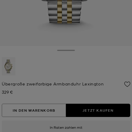
Toggle Drawer
ausgewählt
Übergroße zweifarbige Armbanduhr Lexington
329 €
Jetzt
IN DEN WARENKORB
JETZT KAUFEN
In Raten zahlen mit