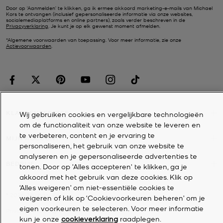
Door op ‘Aanmelden’ te klikken, ga ik ermee akkoord marketing-e-mails van Michael
Kors te ontvangen (inclusief gepersonaliseerde informatie via onze websites,
socialemediaplatforms en online partners), zoals verder beschreven in de
Privacyverklaring
. Je kunt je op elk gewenst moment afmelden.
*Algemene voorwaarden van toepassing. Voor meer informatie, zie onze
Actievoorwaarden
.
KLANTENSERVICE
Wij gebruiken cookies en vergelijkbare technologieën
om de functionaliteit van onze website te leveren en
te verbeteren, content en je ervaring te
MIJN ACCOUNT
personaliseren, het gebruik van onze website te
analyseren en je gepersonaliseerde advertenties te
BEDRIJF
tonen. Door op 'Alles accepteren' te klikken, ga je
akkoord met het gebruik van deze cookies. Klik op
‘Alles weigeren’ om niet-essentiële cookies te
©
2026
Michael Kors
weigeren of klik op ‘Cookievoorkeuren beheren’ om je
eigen voorkeuren te selecteren. Voor meer informatie
Privacyverklaring
kun je onze
cookieverklaring
raadplegen.