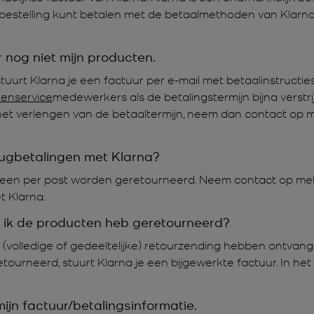
e bestelling kunt betalen met de betaalmethoden van Klarna
 nog niet mijn producten.
tuurt Klarna je een factuur per e-mail met betaalinstructie
tenservice
medewerkers als de betalingstermijn bijna verstr
het verlengen van de betaaltermijn, neem dan contact op 
ugbetalingen met Klarna?
een per post worden geretourneerd. Neem contact op me
t Klarna.
s ik de producten heb geretourneerd?
 (volledige of gedeeltelijke) retourzending hebben ontvang
retourneerd, stuurt Klarna je een bijgewerkte factuur. In he
ijn factuur/betalingsinformatie.