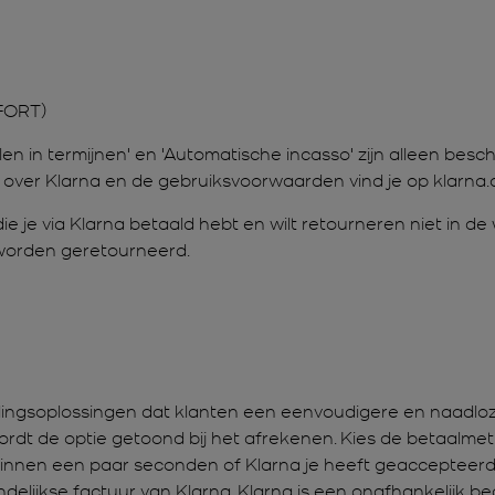
OFORT)
en in termijnen' en 'Automatische incasso' zijn alleen besch
 over Klarna en de gebruiksvoorwaarden vind je op klarna.
ie je via Klarna betaald hebt en wilt retourneren niet in 
worden geretourneerd.
talingsoplossingen dat klanten een eenvoudigere en naadloze
rdt de optie getoond bij het afrekenen. Kies de betaalmeth
innen een paar seconden of Klarna je heeft geaccepteerd 
elijkse factuur van Klarna. Klarna is een onafhankelijk bed