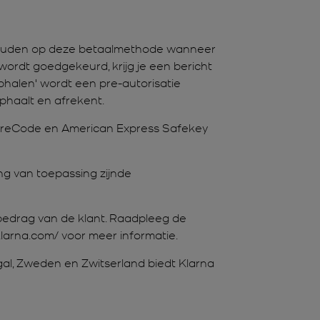
tgehouden op deze betaalmethode wanneer
et wordt goedgekeurd, krijg je een bericht
phalen' wordt een pre-autorisatie
phaalt en afrekent.
cureCode en American Express Safekey
ng van toepassing zijnde
ebedrag van de klant. Raadpleeg de
larna.com/ voor meer informatie.
ugal, Zweden en Zwitserland biedt Klarna