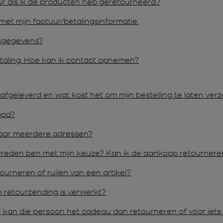
ur als ik de producten heb geretourneerd?
et mijn factuur/betalingsinformatie.
nsgegevens?
etaling. Hoe kan ik contact opnemen?
afgeleverd en wat kost het om mijn bestelling te laten ve
opa?
 naar meerdere adressen?
evreden ben met mijn keuze?
Kan ik de aankoop retournere
ourneren of ruilen van een artikel?
n retourzending is verwerkt?
 kan die persoon het cadeau dan retourneren of voor iets 