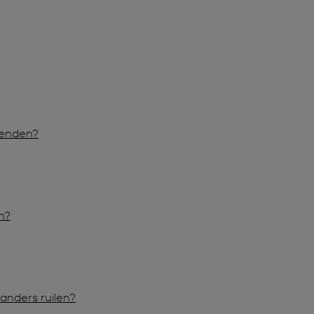
rzenden?
n?
anders ruilen?