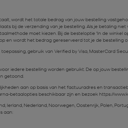
betaalt, wordt het totale bedrag van jouw bestelling vas
plaats bij de verzending van je bestelling. Als je betaling ni
aalmethode moet kiezen. Bij de besteloptie 'In de winkel o
 en wordt het bedrag gereserveerd tot je de bestelling o
toepassing, gebruik van Verified by Visa, MasterCard Se
oor iedere bestelling worden gebruikt. De op jouw bestelli
en getoond.
lijkheden aan op basis van het factuuradres en transacti
rna-betaalopties beschikbaar zijn en bezoek https://www.k
nd, Ierland, Nederland, Noorwegen, Oostenrijk, Polen, Port
s aan: