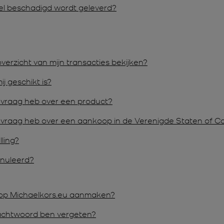
kel beschadigd wordt geleverd?
verzicht van mijn transacties bekijken?
j geschikt is?
en vraag heb over een product?
een vraag heb over een aankoop in de Verenigde Staten of 
lling?
nnuleerd?
op Michaelkors.eu aanmaken?
wachtwoord ben vergeten?