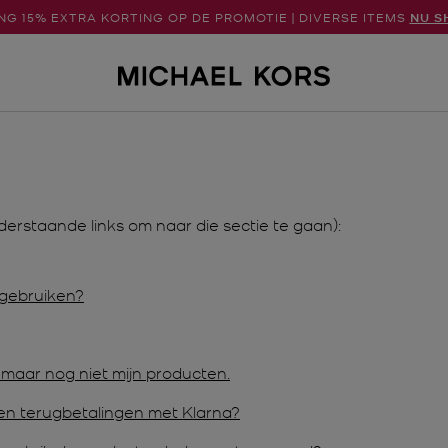
G 15% EXTRA KORTING OP DE PROMOTIE | DIVERSE ITEMS
NU S
rstaande links om naar die sectie te gaan):
 gebruiken?
 maar nog niet mijn producten.
n terugbetalingen met Klarna?