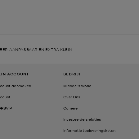
ER, AANPASBAAR EN EXTRA KLEIN
IJN ACCOUNT
BEDRIJF
count aanmaken
Michael's World
count
Over Ons
ORS
VIP
Carrière
Investeerdersrelaties
Informatie toeleveringsketen