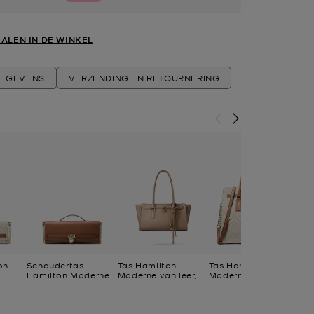
ALEN IN DE WINKEL
EGEVENS
VERZENDING EN RETOURNERING
on
Schoudertas
Tas Hamilton
Tas Hamilton
Ta
Hamilton Moderne
Moderne van leer,
Moderne met
Mod
ogo,
van leer,
klein
kenmerkend logo,
gr
aanpasbaar en
groot
middelgroot