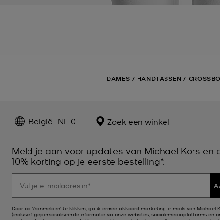
DAMES
/
HANDTASSEN
/
CROSSBO
België | NL €
Zoek een winkel
Meld je aan voor updates van Michael Kors en
10% korting op je eerste bestelling*.
A
Door op ‘Aanmelden’ te klikken, ga ik ermee akkoord marketing-e-mails van Michael 
(inclusief gepersonaliseerde informatie via onze websites, socialemediaplatforms en on
zoals verder beschreven in de
Privacyverklaring
. Je kunt je op elk gewenst moment a