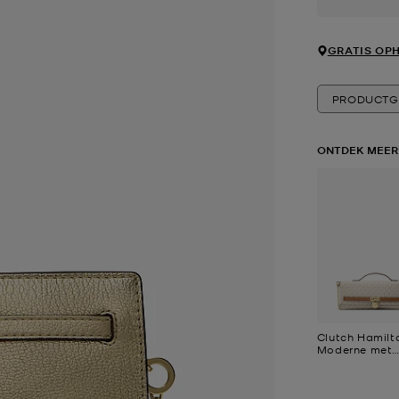
GRATIS OPH
PRODUCTG
ONTDEK MEER
Clutch Hamilt
Moderne met
kenmerkend l
middelgroot