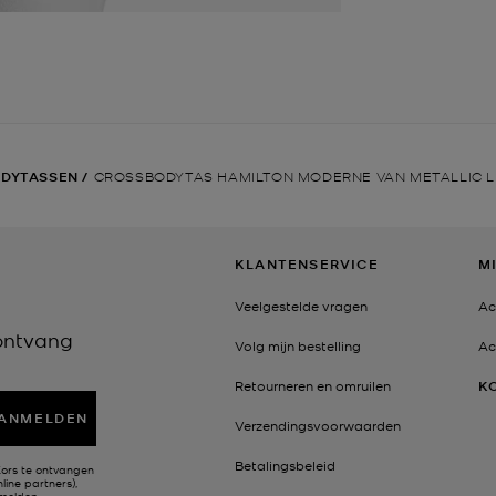
DYTASSEN
/
CROSSBODYTAS HAMILTON MODERNE VAN METALLIC LE
KLANTENSERVICE
M
Veelgestelde vragen
Ac
 ontvang
Volg mijn bestelling
Ac
Retourneren en omruilen
K
ANMELDEN
Verzendingsvoorwaarden
Betalingsbeleid
Kors te ontvangen
line partners),
fmelden.