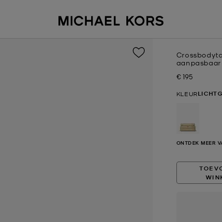
Crossbodyta
aanpasbaar 
€ 195
Nu
LICHT
KLEUR
geselect
ONTDEK MEER V
TOEV
WIN