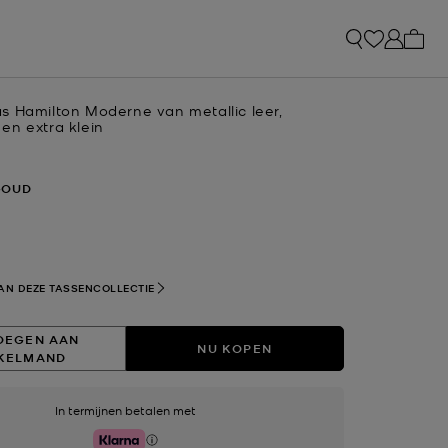
Mijn 
s Hamilton Moderne van metallic leer,
en extra klein
GOUD
eerd
AN DEZE TASSENCOLLECTIE
OEGEN AAN
NU KOPEN
KELMAND
In termijnen betalen met
Klarna