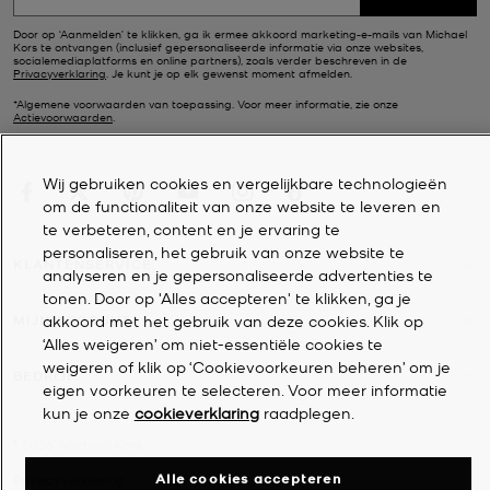
Door op ‘Aanmelden’ te klikken, ga ik ermee akkoord marketing-e-mails van Michael
Kors te ontvangen (inclusief gepersonaliseerde informatie via onze websites,
socialemediaplatforms en online partners), zoals verder beschreven in de
Privacyverklaring
. Je kunt je op elk gewenst moment afmelden.
*Algemene voorwaarden van toepassing. Voor meer informatie, zie onze
Actievoorwaarden
.
Wij gebruiken cookies en vergelijkbare technologieën
om de functionaliteit van onze website te leveren en
te verbeteren, content en je ervaring te
personaliseren, het gebruik van onze website te
KLANTENSERVICE
analyseren en je gepersonaliseerde advertenties te
tonen. Door op 'Alles accepteren' te klikken, ga je
akkoord met het gebruik van deze cookies. Klik op
MIJN ACCOUNT
‘Alles weigeren’ om niet-essentiële cookies te
weigeren of klik op ‘Cookievoorkeuren beheren’ om je
BEDRIJF
eigen voorkeuren te selecteren. Voor meer informatie
kun je onze
cookieverklaring
raadplegen.
©
2026
Michael Kors
Alle cookies accepteren
Privacyverklaring