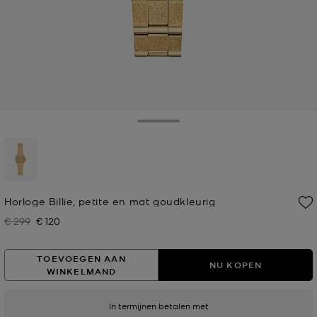
Toggle Drawer
geselecteerd
Horloge Billie, petite en mat goudkleurig
€ 299
€ 120
Was
Nu
TOEVOEGEN AAN
NU KOPEN
WINKELMAND
In termijnen betalen met