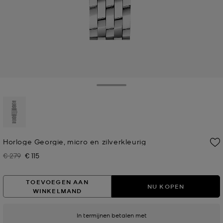
Toggle Drawer
geselecteerd
Horloge Georgie, micro en zilverkleurig
€ 279
€ 115
Was
Nu
TOEVOEGEN AAN
NU KOPEN
WINKELMAND
In termijnen betalen met