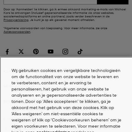
Door op ‘Aanmelden’ te klikken, ga ik ermee akkoord marketing-e-mails van Michael
Kors te ontvangen (inclusief gepersonaliseerde informatie via onze websites,
socialemediaplatforms en online partners), zoals verder beschreven in de
Privacyverklaring
. Je kunt je op elk gewenst moment afmelden.
*Algemene voorwaarden van toepassing. Voor meer informatie, zie onze
Actievoorwaarden
.
Wij gebruiken cookies en vergelijkbare technologieën
KLANTENSERVICE
om de functionaliteit van onze website te leveren en
te verbeteren, content en je ervaring te
MIJN ACCOUNT
personaliseren, het gebruik van onze website te
analyseren en je gepersonaliseerde advertenties te
tonen. Door op 'Alles accepteren' te klikken, ga je
BEDRIJF
akkoord met het gebruik van deze cookies. Klik op
‘Alles weigeren’ om niet-essentiële cookies te
weigeren of klik op ‘Cookievoorkeuren beheren’ om je
©
2026
Michael Kors
eigen voorkeuren te selecteren. Voor meer informatie
Privacyverklaring