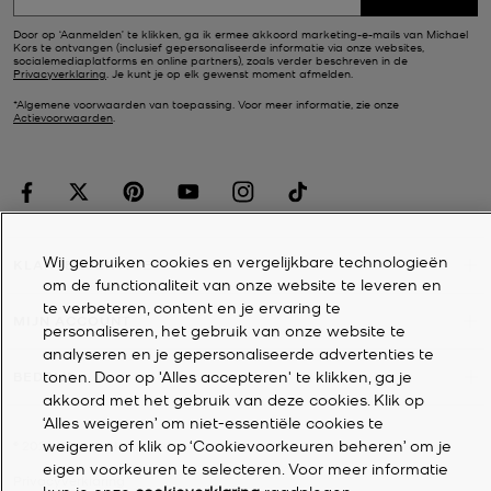
Door op ‘Aanmelden’ te klikken, ga ik ermee akkoord marketing-e-mails van Michael
Kors te ontvangen (inclusief gepersonaliseerde informatie via onze websites,
socialemediaplatforms en online partners), zoals verder beschreven in de
Privacyverklaring
. Je kunt je op elk gewenst moment afmelden.
*Algemene voorwaarden van toepassing. Voor meer informatie, zie onze
Actievoorwaarden
.
Wij gebruiken cookies en vergelijkbare technologieën
KLANTENSERVICE
om de functionaliteit van onze website te leveren en
te verbeteren, content en je ervaring te
MIJN ACCOUNT
personaliseren, het gebruik van onze website te
analyseren en je gepersonaliseerde advertenties te
tonen. Door op 'Alles accepteren' te klikken, ga je
BEDRIJF
akkoord met het gebruik van deze cookies. Klik op
‘Alles weigeren’ om niet-essentiële cookies te
weigeren of klik op ‘Cookievoorkeuren beheren’ om je
©
2026
Michael Kors
eigen voorkeuren te selecteren. Voor meer informatie
Privacyverklaring