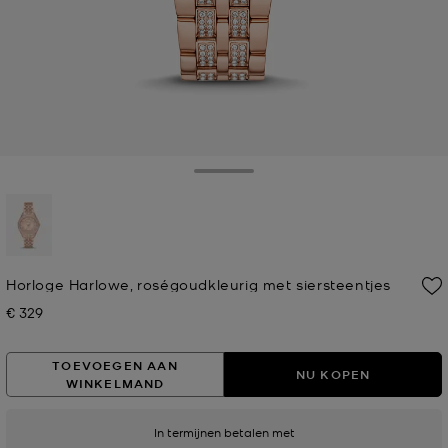
Toggle Drawer
geselecteerd
Horloge Harlowe, roségoudkleurig met siersteentjes
€ 329
Nu
TOEVOEGEN AAN
NU KOPEN
WINKELMAND
In termijnen betalen met