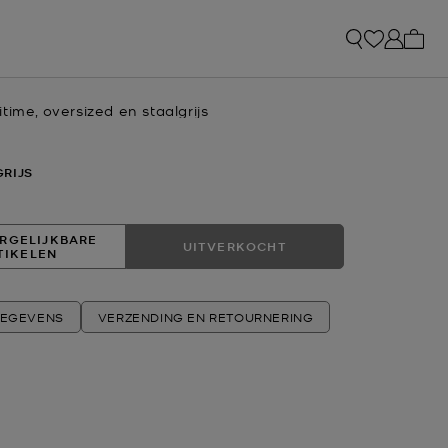
Mijn 
time, oversized en staalgrijs
RIJS
RGELIJKBARE
UITVERKOCHT
TIKELEN
EGEVENS
VERZENDING EN RETOURNERING