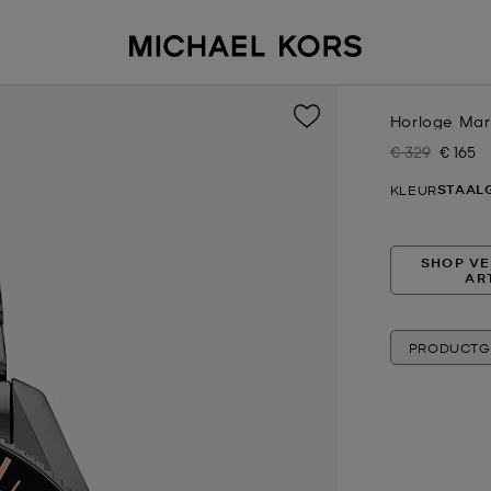
Horloge Mari
€ 329
€ 165
Was
Nu
STAALG
KLEUR
SHOP VE
AR
PRODUCTG