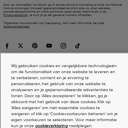
Door op ‘Aanmelden’ te klikken, ga ik ermee akkoord marketing-e-mails van Michael
Kors te ontvangen (inclusief gepersonaliseerde informatie via onze websites,
socialemediaplatforms en online partners), zoals verder beschreven in de
Privacyverklaring
. Je kunt je op elk gewenst moment afmelden.
*Algemene voorwaarden van toepassing. Voor meer informatie, zie onze
Actievoorwaarden
.
KLANTENSERVICE
Wij gebruiken cookies en vergelijkbare technologieën
om de functionaliteit van onze website te leveren en
te verbeteren, content en je ervaring te
MIJN ACCOUNT
personaliseren, het gebruik van onze website te
analyseren en je gepersonaliseerde advertenties te
BEDRIJF
tonen. Door op 'Alles accepteren' te klikken, ga je
akkoord met het gebruik van deze cookies. Klik op
‘Alles weigeren’ om niet-essentiële cookies te
©
2026
Michael Kors
weigeren of klik op ‘Cookievoorkeuren beheren’ om je
eigen voorkeuren te selecteren. Voor meer informatie
Privacyverklaring
kun je onze
cookieverklaring
raadplegen.