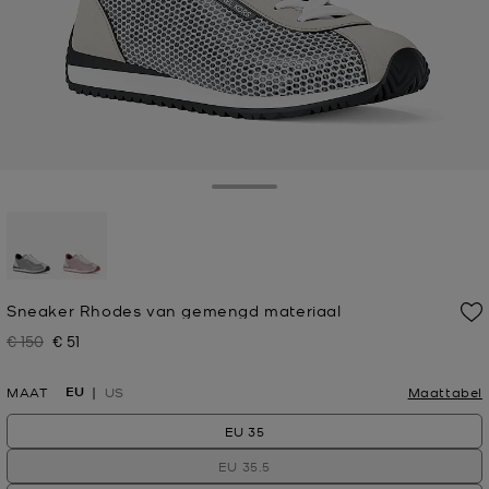
Toggle Drawer
geselecteerd
Sneaker Rhodes van gemengd materiaal
€ 150
€ 51
Was
Nu
EU
MAAT
US
Maattabel
EU 35
EU 35.5