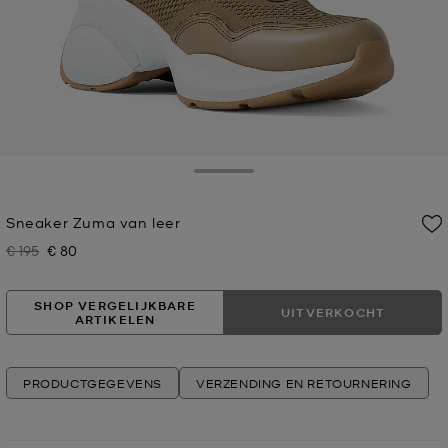
Toggle Drawer
Sneaker Zuma van leer
€ 195
€ 80
Was
Nu
SHOP VERGELIJKBARE
UITVERKOCHT
ARTIKELEN
PRODUCTGEGEVENS
VERZENDING EN RETOURNERING