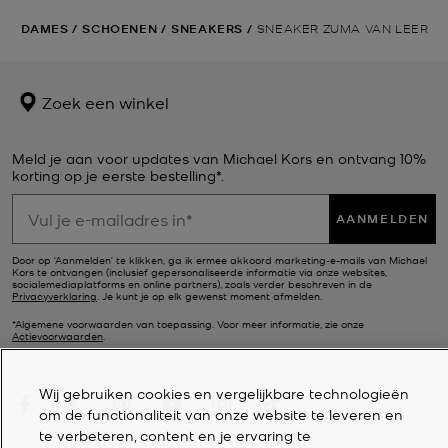
DAMES
/
SCHOENEN
/
SNEAKERS
/
SNEAKER ZUMA VAN LEER
Zoek een winkel
Meld je aan voor updates van Michael Kors en ontvang 10%
korting op je eerste bestelling*.
AANMELDEN
Door op ‘Aanmelden’ te klikken, ga ik ermee akkoord marketing-e-mails van Michael
Kors te ontvangen (inclusief gepersonaliseerde informatie via onze websites,
socialemediaplatforms en online partners), zoals verder beschreven in de
Privacyverklaring
. Je kunt je op elk gewenst moment afmelden.
*Algemene voorwaarden van toepassing. Voor meer informatie, zie onze
Actievoorwaarden
.
Wij gebruiken cookies en vergelijkbare technologieën
om de functionaliteit van onze website te leveren en
te verbeteren, content en je ervaring te