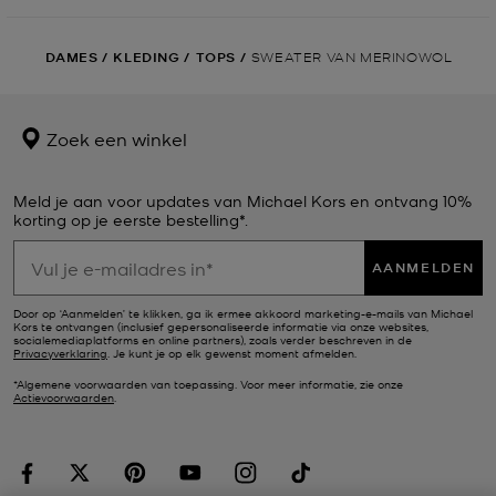
DAMES
/
KLEDING
/
TOPS
/
SWEATER VAN MERINOWOL
Zoek een winkel
Meld je aan voor updates van Michael Kors en ontvang 10%
korting op je eerste bestelling*.
AANMELDEN
Door op ‘Aanmelden’ te klikken, ga ik ermee akkoord marketing-e-mails van Michael
Kors te ontvangen (inclusief gepersonaliseerde informatie via onze websites,
socialemediaplatforms en online partners), zoals verder beschreven in de
Privacyverklaring
. Je kunt je op elk gewenst moment afmelden.
*Algemene voorwaarden van toepassing. Voor meer informatie, zie onze
Actievoorwaarden
.