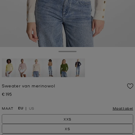
Toggle Drawer
geselecteerd
Sweater van merinowol
€ 195
Nu
EU
MAAT
US
Maattabel
XXS
XS