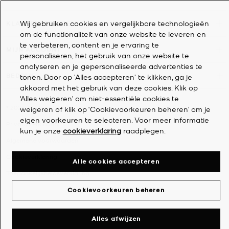
Wij gebruiken cookies en vergelijkbare technologieën
KLANTENSERVICE
om de functionaliteit van onze website te leveren en
te verbeteren, content en je ervaring te
MIJN ACCOUNT
personaliseren, het gebruik van onze website te
analyseren en je gepersonaliseerde advertenties te
BEDRIJF
tonen. Door op 'Alles accepteren' te klikken, ga je
akkoord met het gebruik van deze cookies. Klik op
‘Alles weigeren’ om niet-essentiële cookies te
©
2026
Michael Kors
weigeren of klik op ‘Cookievoorkeuren beheren’ om je
eigen voorkeuren te selecteren. Voor meer informatie
Privacyverklaring
kun je onze
cookieverklaring
raadplegen.
Algemene voorwaarden
Cookieverklaring
Alle cookies accepteren
Toegankelijkheidsverklaring
Cookievoorkeuren beheren
Alles afwijzen