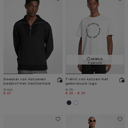
GEWILD.
5 gekocht
Sweater van katoenen
T-shirt van katoen met
badstof met trechterhals
geborduurd logo
Was
Was
€ 169
€ 79
Nu
Nu
tot
Nu
€ 67
€ 25
-
€ 29