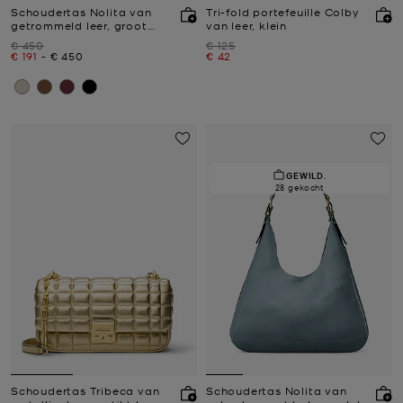
Schoudertas Nolita van
Tri-fold portefeuille Colby
getrommeld leer, groot
van leer, klein
hobomodel
Was
Was
€ 450
€ 125
Nu
tot
Nu
Nu
€ 191
-
€ 450
€ 42
GEWILD.
28 gekocht
Schoudertas Tribeca van
Schoudertas Nolita van