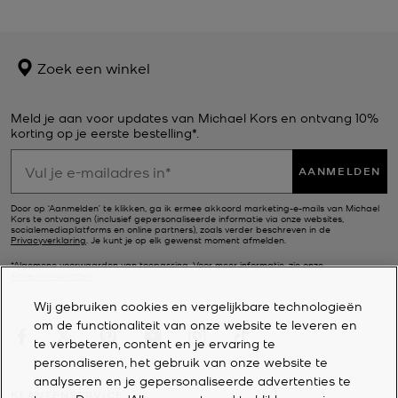
Zoek een winkel
Meld je aan voor updates van Michael Kors en ontvang 10%
korting op je eerste bestelling*.
AANMELDEN
Door op ‘Aanmelden’ te klikken, ga ik ermee akkoord marketing-e-mails van Michael
Kors te ontvangen (inclusief gepersonaliseerde informatie via onze websites,
socialemediaplatforms en online partners), zoals verder beschreven in de
Privacyverklaring
. Je kunt je op elk gewenst moment afmelden.
*Algemene voorwaarden van toepassing. Voor meer informatie, zie onze
Actievoorwaarden
.
Wij gebruiken cookies en vergelijkbare technologieën
om de functionaliteit van onze website te leveren en
te verbeteren, content en je ervaring te
personaliseren, het gebruik van onze website te
analyseren en je gepersonaliseerde advertenties te
KLANTENSERVICE