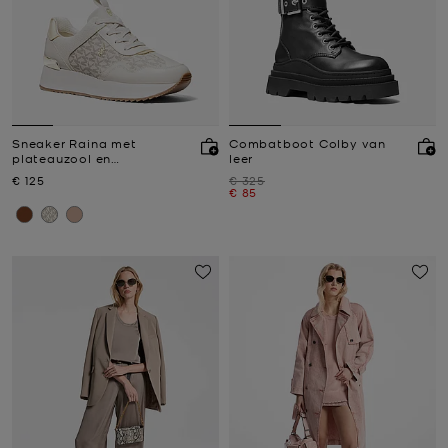
Sneaker Raina met
Combatboot Colby van
plateauzool en
leer
kenmerkend logo
Nu
Was
€ 125
€ 325
Nu
€ 85