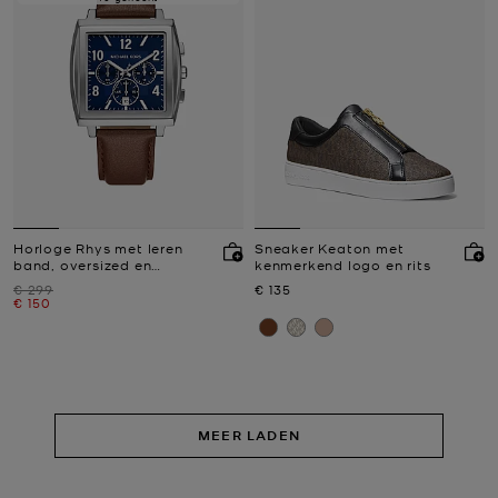
Horloge Rhys met leren
Sneaker Keaton met
band, oversized en
kenmerkend logo en rits
zilverkleurig
Was
Nu
€ 299
€ 135
Nu
€ 150
MEER LADEN