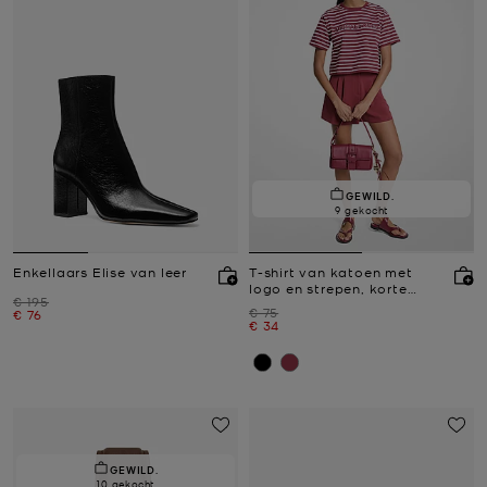
GEWILD.
9 gekocht
Enkellaars Elise van leer
T-shirt van katoen met
logo en strepen, korte
Was
€ 195
pasvorm
Was
€ 75
Nu
€ 76
Nu
€ 34
GEWILD.
10 gekocht