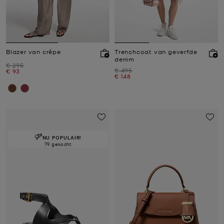
Blazer van crêpe
Trenchcoat van geverfde
denim
Was
€ 295
Was
€ 495
Nu
€ 93
Nu
€ 148
NU POPULAIR!
79 gekocht