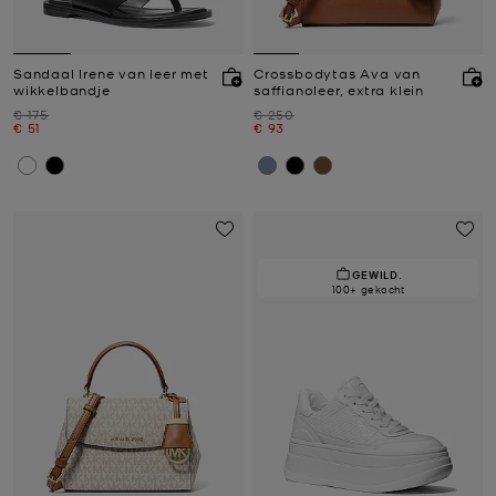
Sandaal Irene van leer met
Crossbodytas Ava van
wikkelbandje
saffianoleer, extra klein
Was
Was
€ 175
€ 250
Nu
Nu
€ 51
€ 93
GEWILD.
100+ gekocht