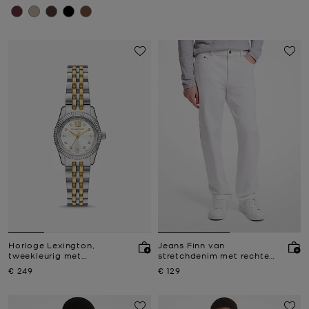
Horloge Lexington,
Jeans Finn van
tweekleurig met
stretchdenim met rechte
siersteentjes, petite
pijpen
Nu
Nu
€ 249
€ 129