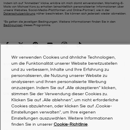
Indem ich auf "Anmelden" klicke, erkläre ich mich damit einverstanden, Marketing-E-
Mails von Michael Kors zu erhalten (einschließlich personalisierter Informationen über
unsere Websites, Social-Media-Plattformen und Online-Partner), wie in der
Datenschutzerklärung
näher beschrieben. Sie können sich jederzeit wieder abmelden.
*Es gelten die jeweiligen Bedingungen. Weitere Informationen finden Sie in den
Bedingungen
dieses Programms.
Wir verwenden Cookies und ähnliche Technologien,
um die Funktionalität unserer Website bereitzustellen
KUNDENDIENST
und zu verbessern, Inhalte und Ihre Erfahrung zu
personalisieren, die Nutzung unserer Website zu
MEIN KONTO
analysieren und Ihnen personalisierte Werbung
anzuzeigen. Indem Sie auf „Alle akzeptieren“ klicken,
stimmen Sie der Verwendung dieser Cookies zu.
UNTERNEHMEN
Klicken Sie auf „Alle ablehnen“, um nicht erforderliche
Cookies abzulehnen, oder klicken Sie auf „Cookie-
Einstellungen verwalten“, um Ihre eigenen
©
2026
Michael Kors
Einstellungen auszuwählen. Weitere Informationen
Datenschutzrichtlinie
finden Sie in unserer
Cookie-Richtlinie
.