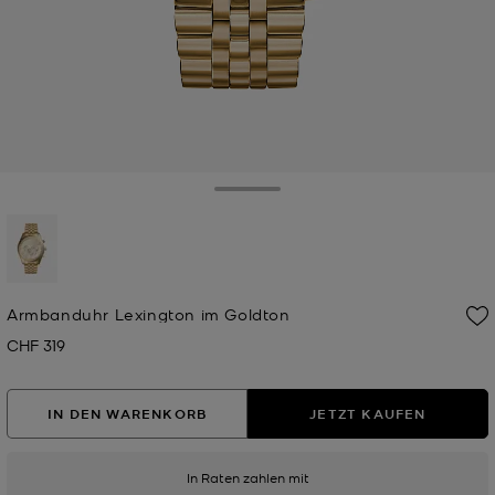
Toggle Drawer
ausgewählt
Armbanduhr Lexington im Goldton
CHF 319
Jetzt
IN DEN WARENKORB
JETZT KAUFEN
In Raten zahlen mit