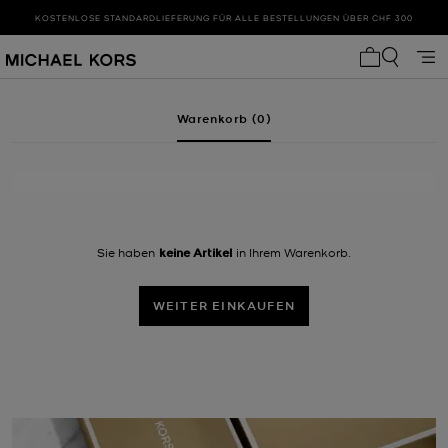
KOSTENLOSE STANDARDLIEFERUNG FÜR ALLE BESTELLUNGEN ÜBER CHF 300
0 Artikel i
Warenkorb
:
Warenkorb mit (0) Artikeln
Warenkorb (0)
Sie haben
keine Artikel
in Ihrem Warenkorb.
WEITER EINKAUFEN