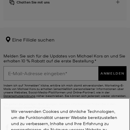
Chatten Sie mit uns
Eine Filiale suchen
Melden Sie sich für die Updates von Michael Kors an und Sie
erhalten 10 % Rabatt auf die erste Bestellung.*
ANMELDEN
Indem ich auf "Anmelden" klicke, erkläre ich mich damit einverstanden, Marketing-E-
Mails von Michael Kors zu erhalten (einschließlich personalisierter Informationen über
unsere Websites, Social-Media-Plattformen und Online-Partner), wie in der
Datenschutzerklärung
näher beschrieben. Sie können sich jederzeit wieder abmelden.
*Es gelten die jeweiligen Bedingungen. Weitere Informationen finden Sie in den
Bedingungen
dieses Programms.
Wir verwenden Cookies und ähnliche Technologien,
um die Funktionalität unserer Website bereitzustellen
und zu verbessern, Inhalte und Ihre Erfahrung zu
personalisieren, die Nutzung unserer Website zu