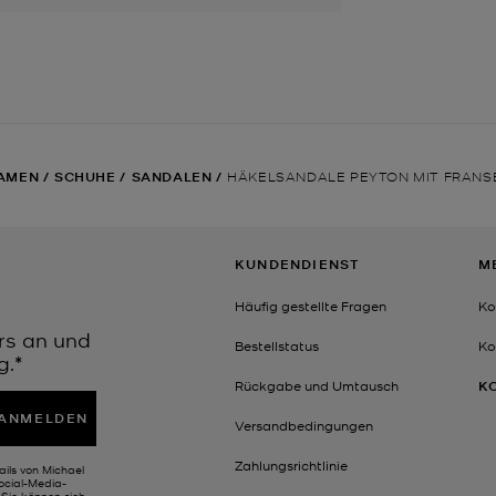
AMEN
/
SCHUHE
/
SANDALEN
/
HÄKELSANDALE PEYTON MIT FRANS
KUNDENDIENST
M
Häufig gestellte Fragen
Ko
rs an und
Bestellstatus
Ko
g.*
Rückgabe und Umtausch
K
ANMELDEN
Versandbedingungen
Zahlungsrichtlinie
ails von Michael
Social-Media-
Sie können sich