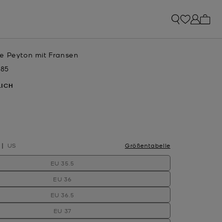
0 Art
e Peyton mit Fransen
 85
LICH
hlt
US
Größentabelle
EU 35.5
EU 36
EU 36.5
EU 37