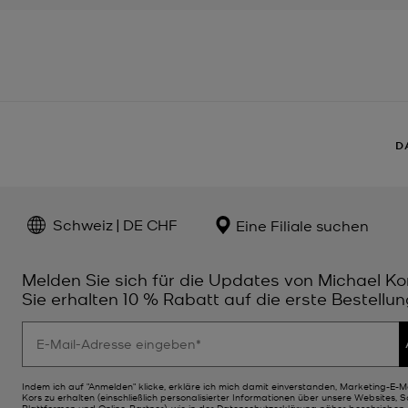
D
Schweiz | DE CHF
Eine Filiale suchen
Melden Sie sich für die Updates von Michael Ko
Sie erhalten 10 % Rabatt auf die erste Bestellun
Indem ich auf "Anmelden" klicke, erkläre ich mich damit einverstanden, Marketing-E-M
Kors zu erhalten (einschließlich personalisierter Informationen über unsere Websites, 
Plattformen und Online-Partner), wie in der
Datenschutzerklärung
näher beschrieben. 