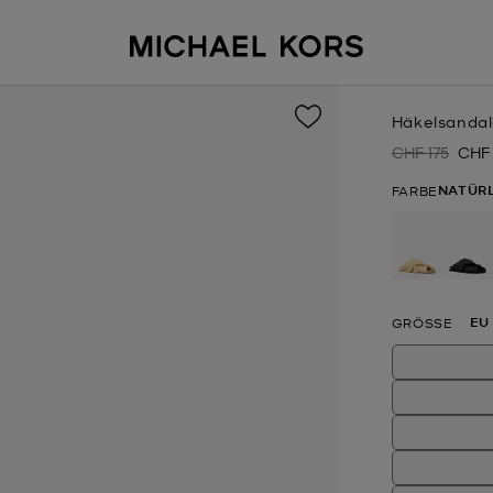
Häkelsandal
CHF 175
CHF
Zuvor
Jetzt
NATÜR
FARBE
ausgewä
EU
GRÖSSE