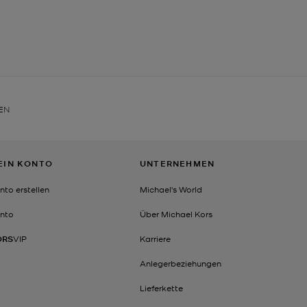
EN
EIN KONTO
UNTERNEHMEN
nto erstellen
Michael's World
nto
Über Michael Kors
ORS
VIP
Karriere
Anlegerbeziehungen
Lieferkette