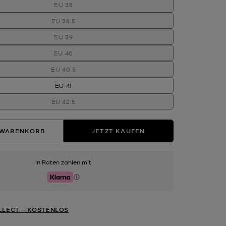
EU 38
EU 38.5
EU 39
EU 40
EU 40.5
EU 41
EU 42.5
 WARENKORB
JETZT KAUFEN
In Raten zahlen mit
Klarna
LLECT ‒ KOSTENLOS