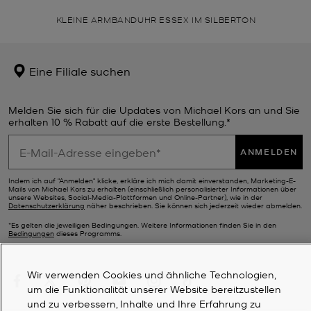
KLEINE ARMBANDUHR ESSEX IM SILBERTON
Eine Filiale suchen
Melden Sie sich für die Updates von Michael Kors an und Sie
erhalten 10 % Rabatt auf die erste Bestellung.*
ANMELDEN
Indem ich auf "Anmelden" klicke, erkläre ich mich damit einverstanden, Marketing-E-
Mails von Michael Kors zu erhalten (einschließlich personalisierter Informationen über
unsere Websites, Social-Media-Plattformen und Online-Partner), wie in der
Datenschutzerklärung
näher beschrieben. Sie können sich jederzeit wieder abmelden.
*Es gelten die jeweiligen Bedingungen. Weitere Informationen finden Sie in den
Bedingungen
dieses Programms.
Wir verwenden Cookies und ähnliche Technologien,
um die Funktionalität unserer Website bereitzustellen
und zu verbessern, Inhalte und Ihre Erfahrung zu