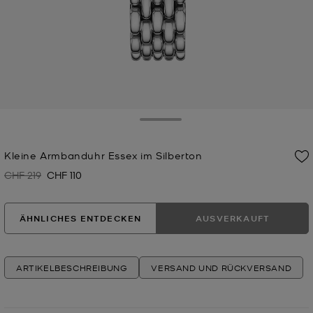
Toggle Drawer
Kleine Armbanduhr Essex im Silberton
CHF 219
CHF 110
Zuvor
Jetzt
ÄHNLICHES ENTDECKEN
AUSVERKAUFT
ARTIKELBESCHREIBUNG
VERSAND UND RÜCKVERSAND