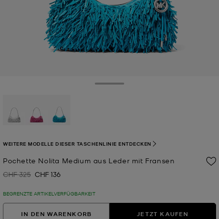
Toggle Drawer
ausgewählt
WEITERE MODELLE DIESER TASCHENLINIE ENTDECKEN
Pochette Nolita Medium aus Leder mit Fransen
CHF 325
CHF 136
Zuvor
Jetzt
BEGRENZTE ARTIKELVERFÜGBARKEIT
IN DEN WARENKORB
JETZT KAUFEN