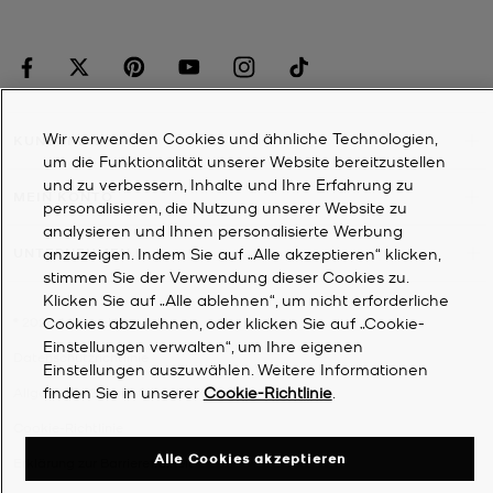
Wir verwenden Cookies und ähnliche Technologien,
KUNDENDIENST
um die Funktionalität unserer Website bereitzustellen
und zu verbessern, Inhalte und Ihre Erfahrung zu
MEIN KONTO
personalisieren, die Nutzung unserer Website zu
analysieren und Ihnen personalisierte Werbung
anzuzeigen. Indem Sie auf „Alle akzeptieren“ klicken,
UNTERNEHMEN
stimmen Sie der Verwendung dieser Cookies zu.
Klicken Sie auf „Alle ablehnen“, um nicht erforderliche
Cookies abzulehnen, oder klicken Sie auf „Cookie-
©
2026
Michael Kors
Einstellungen verwalten“, um Ihre eigenen
Datenschutzrichtlinie
Einstellungen auszuwählen. Weitere Informationen
finden Sie in unserer
Cookie-Richtlinie
.
Allgemeine Geschäftsbedingungen
Cookie-Richtlinie
Alle Cookies akzeptieren
Erklärung zur Barrierefreiheit