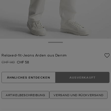
Toggle Drawer
Relaxed-fit-Jeans Arden aus Denim
CHF 140
CHF 58
Zuvor
Jetzt
ÄHNLICHES ENTDECKEN
AUSVERKAUFT
ARTIKELBESCHREIBUNG
VERSAND UND RÜCKVERSAND