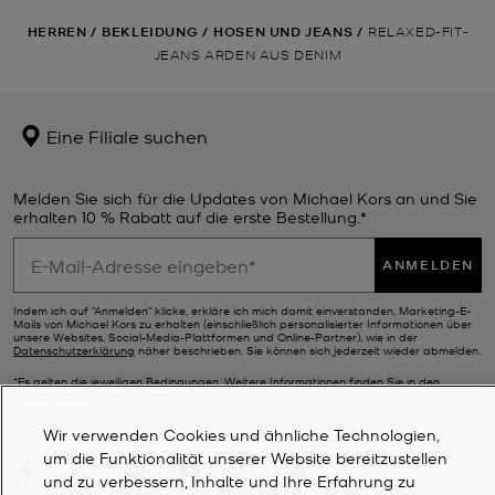
HERREN
/
BEKLEIDUNG
/
HOSEN UND JEANS
/
RELAXED-FIT-
JEANS ARDEN AUS DENIM
Eine Filiale suchen
Melden Sie sich für die Updates von Michael Kors an und Sie
erhalten 10 % Rabatt auf die erste Bestellung.*
ANMELDEN
Indem ich auf "Anmelden" klicke, erkläre ich mich damit einverstanden, Marketing-E-
Mails von Michael Kors zu erhalten (einschließlich personalisierter Informationen über
unsere Websites, Social-Media-Plattformen und Online-Partner), wie in der
Datenschutzerklärung
näher beschrieben. Sie können sich jederzeit wieder abmelden.
*Es gelten die jeweiligen Bedingungen. Weitere Informationen finden Sie in den
Bedingungen
dieses Programms.
Wir verwenden Cookies und ähnliche Technologien,
um die Funktionalität unserer Website bereitzustellen
und zu verbessern, Inhalte und Ihre Erfahrung zu