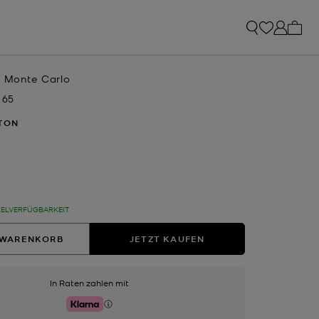
0 Art
e Monte Carlo
 65
t
RTON
sgewählt
KELVERFÜGBARKEIT
 WARENKORB
JETZT KAUFEN
In Raten zahlen mit
Klarna