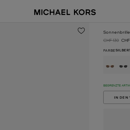
Sonnenbrill
CHF 130
CHF
Zuvor
Jetz
SILBE
FARBE
au
BEGRENZTE ARTI
IN DEN