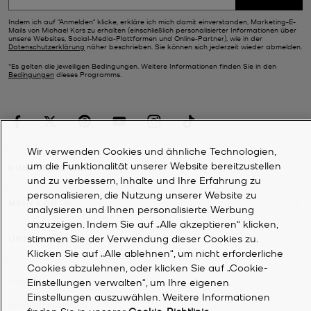
Indem ich auf "Anmelden" klicke, erkläre ich mich damit einverstanden, Marketing-E-
Mails von Michael Kors zu erhalten (einschließlich personalisierter Informationen über
unsere Websites, Social-Media-Plattformen und Online-Partner), wie in der
Datenschutzerklärung
näher beschrieben. Sie können sich jederzeit wieder abmelden.
*Es gelten die jeweiligen Bedingungen. Weitere Informationen finden Sie in den
Bedingungen
dieses Programms.
Wir verwenden Cookies und ähnliche Technologien,
um die Funktionalität unserer Website bereitzustellen
KUNDENDIENST
und zu verbessern, Inhalte und Ihre Erfahrung zu
personalisieren, die Nutzung unserer Website zu
MEIN KONTO
analysieren und Ihnen personalisierte Werbung
anzuzeigen. Indem Sie auf „Alle akzeptieren“ klicken,
stimmen Sie der Verwendung dieser Cookies zu.
UNTERNEHMEN
Klicken Sie auf „Alle ablehnen“, um nicht erforderliche
Cookies abzulehnen, oder klicken Sie auf „Cookie-
Einstellungen verwalten“, um Ihre eigenen
©
2026
Michael Kors
Einstellungen auszuwählen. Weitere Informationen
Datenschutzrichtlinie