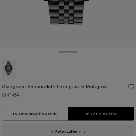
Toggle Drawer
ausgewählt
Übergroße Armbanduhr Lexington in Mattgrau
CHF 459
Jetzt
IN DEN WARENKORB
JETZT KAUFEN
In Raten zahlen mit