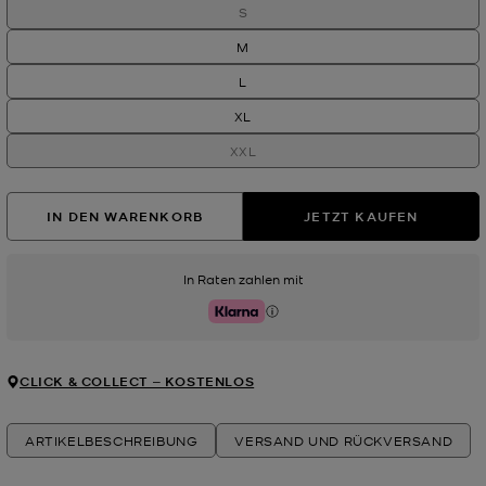
S
M
L
XL
XXL
IN DEN WARENKORB
JETZT KAUFEN
In Raten zahlen mit
Klarna
CLICK & COLLECT ‒ KOSTENLOS
ARTIKELBESCHREIBUNG
VERSAND UND RÜCKVERSAND