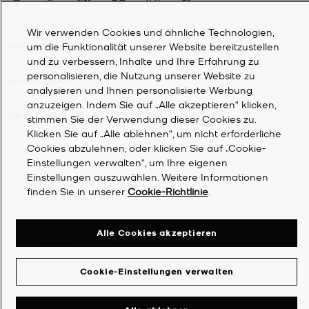
Wir verwenden Cookies und ähnliche Technologien,
um die Funktionalität unserer Website bereitzustellen
KUNDENDIENST
und zu verbessern, Inhalte und Ihre Erfahrung zu
personalisieren, die Nutzung unserer Website zu
MEIN KONTO
analysieren und Ihnen personalisierte Werbung
anzuzeigen. Indem Sie auf „Alle akzeptieren“ klicken,
UNTERNEHMEN
stimmen Sie der Verwendung dieser Cookies zu.
Klicken Sie auf „Alle ablehnen“, um nicht erforderliche
Cookies abzulehnen, oder klicken Sie auf „Cookie-
©
2026
Michael Kors
Einstellungen verwalten“, um Ihre eigenen
Einstellungen auszuwählen. Weitere Informationen
Datenschutzrichtlinie
finden Sie in unserer
Cookie-Richtlinie
.
Allgemeine Geschäftsbedingungen
Cookie-Richtlinie
Alle Cookies akzeptieren
Erklärung zur Barrierefreiheit
Cookie-Einstellungen verwalten