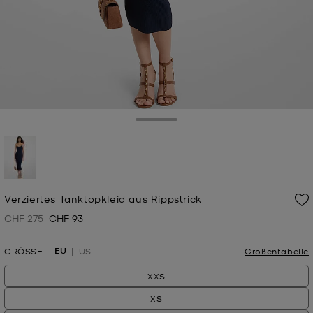
Toggle Drawer
ausgewählt
Verziertes Tanktopkleid aus Rippstrick
CHF 275
CHF 93
Zuvor
Jetzt
EU
GRÖSSE
US
Größentabelle
XXS
XS