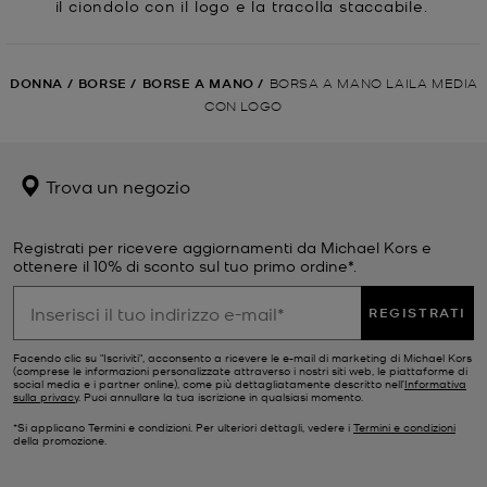
il ciondolo con il logo e la tracolla staccabile.
DONNA
/
BORSE
/
BORSE A MANO
/
BORSA A MANO LAILA MEDIA
CON LOGO
Trova un negozio
Registrati per ricevere aggiornamenti da Michael Kors e
ottenere il 10% di sconto sul tuo primo ordine*.
REGISTRATI
Facendo clic su "Iscriviti", acconsento a ricevere le e-mail di marketing di Michael Kors
(comprese le informazioni personalizzate attraverso i nostri siti web, le piattaforme di
social media e i partner online), come più dettagliatamente descritto nell’
Informativa
sulla privacy
. Puoi annullare la tua iscrizione in qualsiasi momento.
*Si applicano Termini e condizioni. Per ulteriori dettagli, vedere i
Termini e condizioni
della promozione.