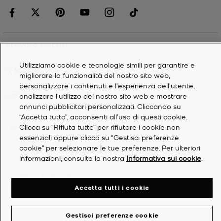
SERVIZIO CLIENTI
Utilizziamo cookie e tecnologie simili per garantire e
IL MIO ACCOUNT
migliorare la funzionalità del nostro sito web,
personalizzare i contenuti e l'esperienza dell'utente,
analizzare l'utilizzo del nostro sito web e mostrare
SOCIETÀ
annunci pubblicitari personalizzati. Cliccando su
“Accetta tutto”, acconsenti all'uso di questi cookie.
Clicca su “Rifiuta tutto” per rifiutare i cookie non
©
2026
Michael Kors
essenziali oppure clicca su “Gestisci preferenze
Informativa sulla privacy
cookie” per selezionare le tue preferenze. Per ulteriori
informazioni, consulta la nostra
Informativa sui cookie
.
Termini e condizioni
Informativa sui cookie
Accetta tutti i cookie
Dichiarazione di accessibilità
Gestisci preferenze cookie