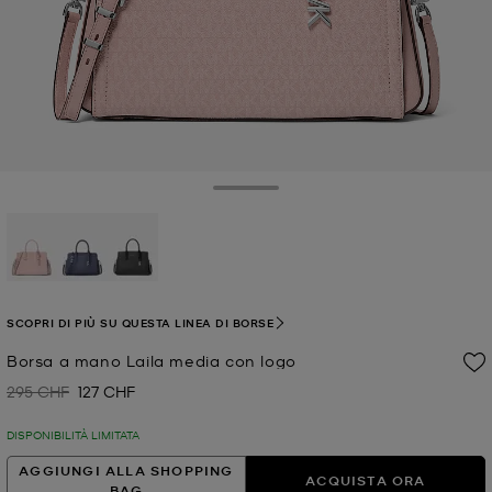
Toggle Drawer
selezionato
SCOPRI DI PIÙ SU QUESTA LINEA DI BORSE
Borsa a mano Laila media con logo
295 CHF
127 CHF
Prezzo iniziale
Prezzo attuale
DISPONIBILITÀ LIMITATA
AGGIUNGI ALLA SHOPPING
ACQUISTA ORA
BAG