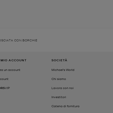
OSCIATA CON BORCHIE
L MIO ACCOUNT
SOCIETÀ
ea un account
Michael's World
count
Chi siamo
ORS
VIP
Lavora con noi
Investitori
Catena di fornitura