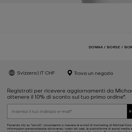
DONNA
/
BORSE
/
BOR
Svizzera | IT CHF
Trova un negozio
Registrati per ricevere aggiornamenti da Micha
ottenere il 10% di sconto sul tuo primo ordine*.
R
Facendo clic su "Iscriviti", acconsento a ricevere le e-mail di marketing di Michael Kor
informazioni personalizzate attraverso i nostri siti web, le piattaforme di social media e
come più dettagliatamente descritto nell’
Informativa sulla privacy
. Puoi annullare la tu