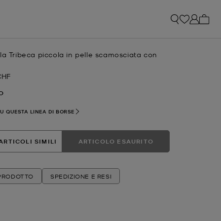
0 arti
la Tribeca piccola in pelle scamosciata con
CHF
e
zzo attuale
O
SU QUESTA LINEA DI BORSE
ARTICOLI SIMILI
ARTICOLO ESAURITO
 PRODOTTO
SPEDIZIONE E RESI