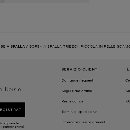
SE A SPALLA
/
BORSA A SPALLA TRIBECA PICCOLA IN PELLE SCAM
SERVIZIO CLIENTI
I
Domande frequenti
Cr
el Kors e
Segui il tuo ordine
Ac
Resi e cambi
K
EGISTRATI
Termini di spedizione
Informativa sui pagamenti
s (comprese le
 i partner online),
a iscrizione in