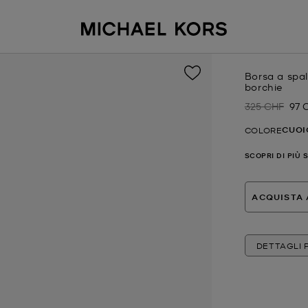
Borsa a spal
borchie
325 CHF
97 
Prezzo inizial
Pre
CUOI
COLORE
SCOPRI DI PIÙ 
ACQUISTA 
DETTAGLI