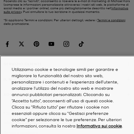
Facendo clic su "Iscriviti", acconsento a ricevere le e-mail di marketing di Michael Kors
(comprese le informazioni personalizzate attraverso i nostri siti web, le piattaforme di
social media e i partner online), come più dettagliatamente descritto nell’
Informativa
sulla privacy
. Puoi annullare la tua iscrizione in qualsiasi momento.
*Si applicano Termini e condizioni. Per ulteriori dettagli, vedere i
Termini e condizioni
della promozione.
SERVIZIO CLIENTI
Utilizziamo cookie e tecnologie simili per garantire e
migliorare la funzionalità del nostro sito web,
IL MIO ACCOUNT
personalizzare i contenuti e l'esperienza dell'utente,
analizzare l'utilizzo del nostro sito web e mostrare
annunci pubblicitari personalizzati. Cliccando su
SOCIETÀ
“Accetta tutto”, acconsenti all'uso di questi cookie.
Clicca su “Rifiuta tutto” per rifiutare i cookie non
essenziali oppure clicca su “Gestisci preferenze
©
2026
Michael Kors
cookie” per selezionare le tue preferenze. Per ulteriori
Informativa sulla privacy
informazioni, consulta la nostra
Informativa sui cookie
.
Termini e condizioni