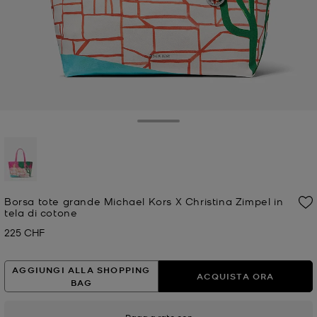
Toggle Drawer
selezionato
Borsa tote grande Michael Kors X Christina Zimpel in
tela di cotone
225 CHF
Prezzo attuale
AGGIUNGI ALLA SHOPPING
ACQUISTA ORA
BAG