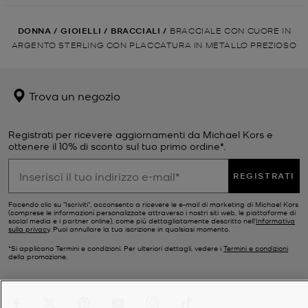
DONNA
/
GIOIELLI
/
BRACCIALI
/
BRACCIALE CON CUORE IN
ARGENTO STERLING CON PLACCATURA IN METALLO PREZIOSO
Trova un negozio
Registrati per ricevere aggiornamenti da Michael Kors e
ottenere il 10% di sconto sul tuo primo ordine*.
REGISTRATI
Facendo clic su "Iscriviti", acconsento a ricevere le e-mail di marketing di Michael Kors
(comprese le informazioni personalizzate attraverso i nostri siti web, le piattaforme di
social media e i partner online), come più dettagliatamente descritto nell’
Informativa
sulla privacy
. Puoi annullare la tua iscrizione in qualsiasi momento.
*Si applicano Termini e condizioni. Per ulteriori dettagli, vedere i
Termini e condizioni
della promozione.