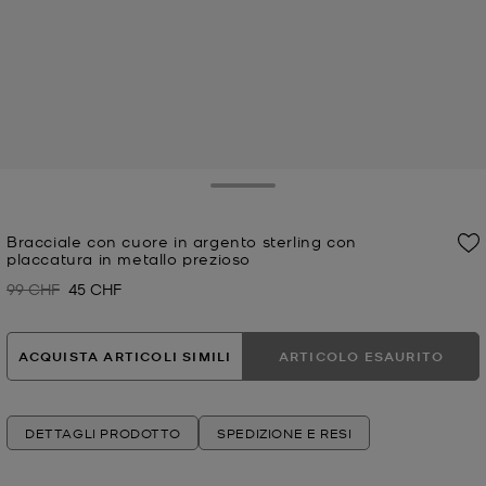
Toggle Drawer
Bracciale con cuore in argento sterling con
placcatura in metallo prezioso
99 CHF
45 CHF
Prezzo iniziale
Prezzo attuale
ACQUISTA ARTICOLI SIMILI
ARTICOLO ESAURITO
DETTAGLI PRODOTTO
SPEDIZIONE E RESI