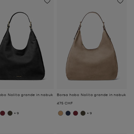
obo Nolita grande in nabuk
Borsa hobo Nolita grande in nabuk
ttuale
Prezzo attuale
475 CHF
+9
+9