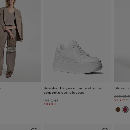
e
Sneaker Hayes in pelle stampa
Blazer i
serpente con plateau
Prezzo i
295 CH
e
Prezzo a
93 CHF
Prezzo iniziale
195 CHF
Prezzo attuale
68 CHF