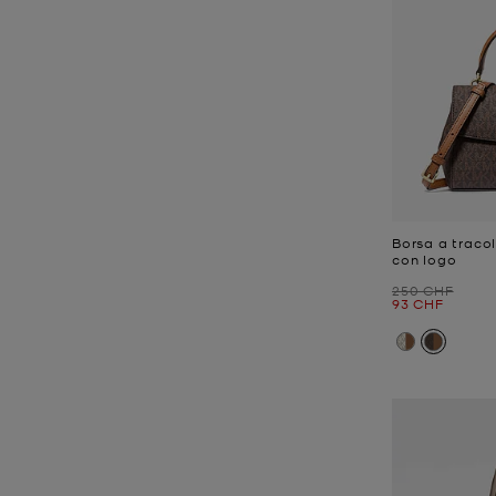
Borsa a tracol
con logo
Prezzo iniziale
250 CHF
Prezzo attual
93 CHF