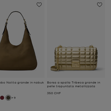
obo Nolita grande in nabuk
Borsa a spalla Tribeca grande in
pelle trapuntata metallizzata
ttuale
Prezzo attuale
350 CHF
+9