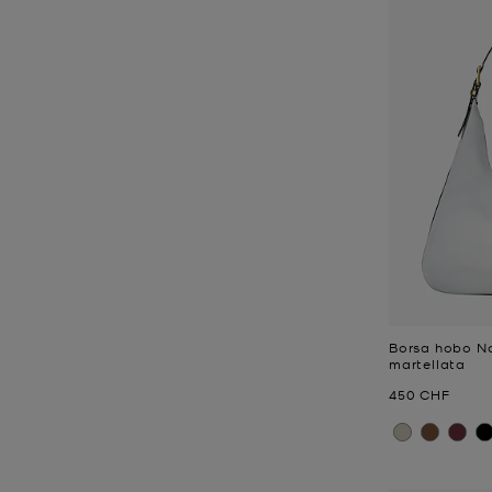
Borsa hobo No
martellata
Prezzo attual
450 CHF