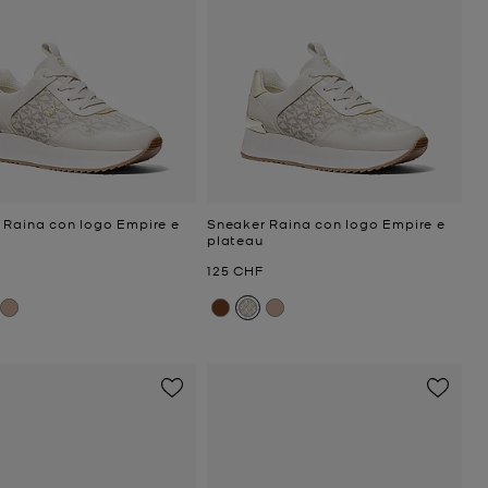
 Raina con logo Empire e
Sneaker Raina con logo Empire e
plateau
ttuale
Prezzo attuale
125 CHF