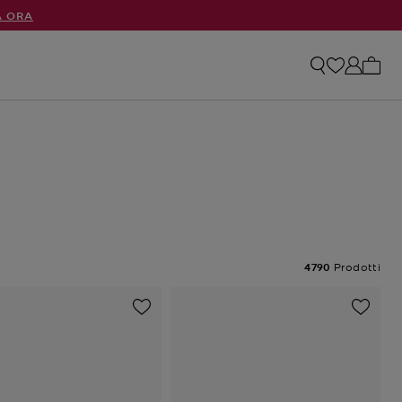
A ORA
0 arti
4790
Prodotti