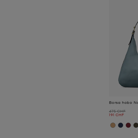
Borsa hobo No
Prezzo iniziale
475 CHF
Prezzo attual
191 CHF