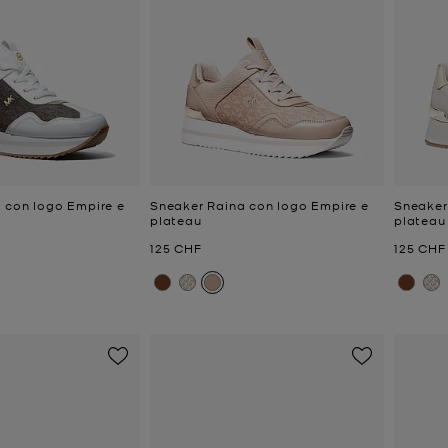
 con logo Empire e
Sneaker Raina con logo Empire e
Sneaker
plateau
plateau
e
Prezzo attuale
Prezzo a
125 CHF
125 CHF