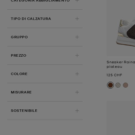
CATEGORIA ABBIGLIAMENTO
TIPO DI CALZATURA
GRUPPO
PREZZO
Sneaker Raina
plateau
COLORE
Prezzo attual
125 CHF
MISURARE
SOSTENIBILE