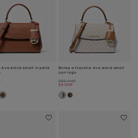
 Ava extra-small in pelle
Borsa a tracolla Ava extra small
o
con logo
niziale
Prezzo iniziale
F
250 CHF
ttuale
Prezzo attuale
93 CHF