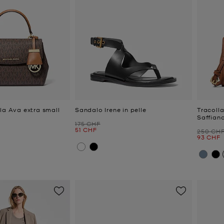
la Ava extra small
Sandalo Irene in pelle
Tracolla
Saffian
Prezzo iniziale
175 CHF
Prezzo attuale
51 CHF
Prezzo i
250 CH
e
Prezzo a
93 CHF