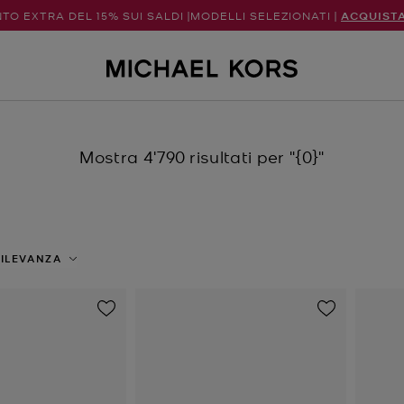
TO EXTRA DEL 15% SUI SALDI |MODELLI SELEZIONATI |
ACQUIST
Mostra 4'790 risultati per
"{0}"
ILEVANZA