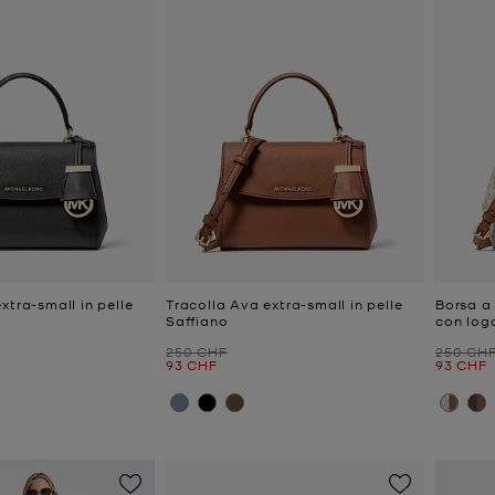
xtra-small in pelle
Tracolla Ava extra-small in pelle
Borsa a 
Saffiano
con log
Prezzo iniziale
Prezzo i
250 CHF
250 CH
e
Prezzo attuale
Prezzo a
93 CHF
93 CHF