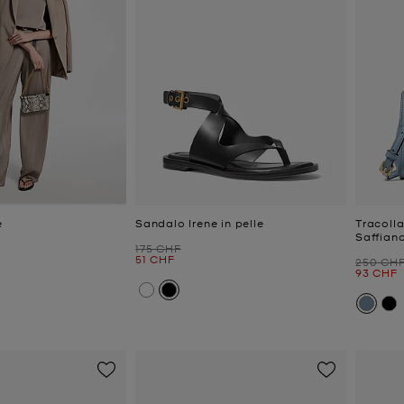
e
Sandalo Irene in pelle
Tracolla
Saffian
Prezzo iniziale
175 CHF
e
Prezzo attuale
51 CHF
Prezzo i
250 CH
Prezzo a
93 CHF