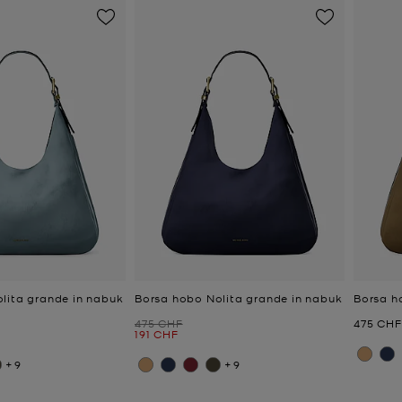
lita grande in nabuk
Borsa hobo Nolita grande in nabuk
Borsa h
Prezzo iniziale
Prezzo a
475 CHF
475 CHF
e
Prezzo attuale
191 CHF
+9
+9