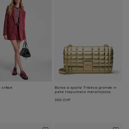
n crêpe
Borsa a spalla Tribeca grande in
pelle trapuntata metallizzata
niziale
F
ttuale
Prezzo attuale
350 CHF