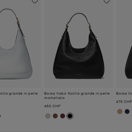
lita grande in pelle
Borsa hobo Nolita grande in pelle
Borsa h
martellata
Prezzo a
475 CHF
e
Prezzo attuale
450 CHF