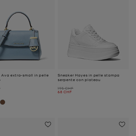
 Ava extra-small in pelle
Sneaker Hayes in pelle stampa
o
serpente con plateau
niziale
Prezzo iniziale
F
195 CHF
ttuale
Prezzo attuale
68 CHF