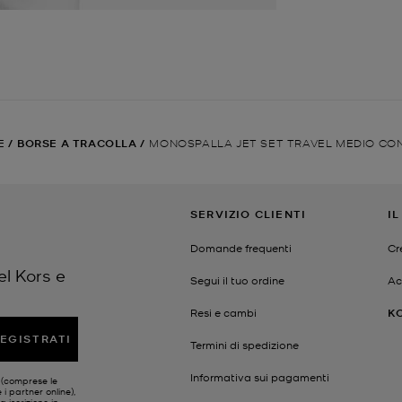
E
/
BORSE A TRACOLLA
/
MONOSPALLA JET SET TRAVEL MEDIO CO
SERVIZIO CLIENTI
I
Domande frequenti
Cr
el Kors e
Segui il tuo ordine
Ac
Resi e cambi
K
EGISTRATI
Termini di spedizione
Informativa sui pagamenti
s (comprese le
 i partner online),
a iscrizione in