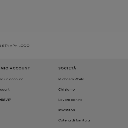
N STAMPA LOGO
L MIO ACCOUNT
SOCIETÀ
ea un account
Michael's World
count
Chi siamo
ORS
VIP
Lavora con noi
Investitori
Catena di fornitura