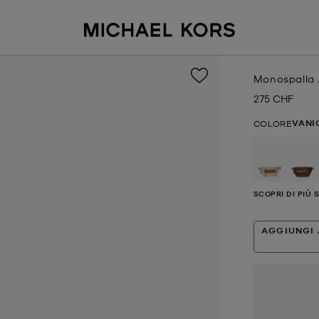
Monospalla 
275 CHF
Prezzo attual
VANI
COLORE
selezion
SCOPRI DI PIÙ 
AGGIUNGI 