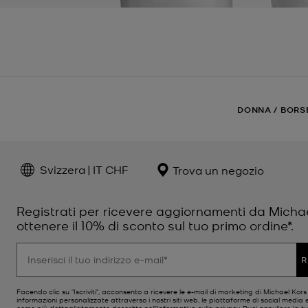
DONNA
/
BORS
Svizzera | IT CHF
Trova un negozio
Registrati per ricevere aggiornamenti da Micha
ottenere il 10% di sconto sul tuo primo ordine*.
R
Facendo clic su "Iscriviti", acconsento a ricevere le e-mail di marketing di Michael Kor
informazioni personalizzate attraverso i nostri siti web, le piattaforme di social media e
come più dettagliatamente descritto nell’
Informativa sulla privacy
. Puoi annullare la tu