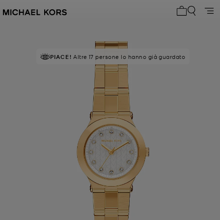
0 articoli n
PIACE!
Altre 17 persone lo hanno già guardato