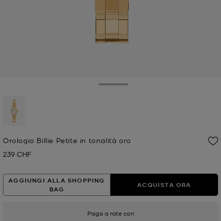
Toggle Drawer
selezionato
Orologio Billie Petite in tonalità oro
239 CHF
Prezzo attuale
AGGIUNGI ALLA SHOPPING
ACQUISTA ORA
BAG
Paga a rate con