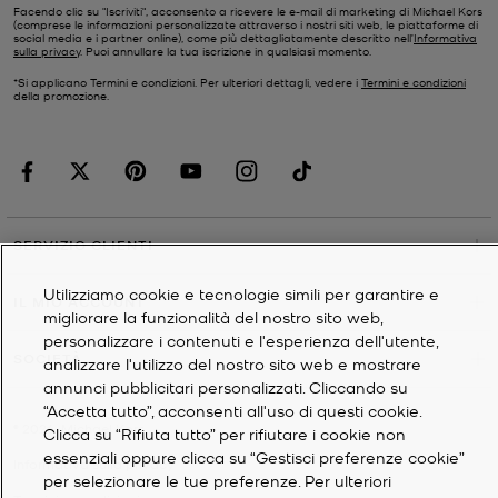
Facendo clic su "Iscriviti", acconsento a ricevere le e-mail di marketing di Michael Kors
(comprese le informazioni personalizzate attraverso i nostri siti web, le piattaforme di
social media e i partner online), come più dettagliatamente descritto nell’
Informativa
sulla privacy
. Puoi annullare la tua iscrizione in qualsiasi momento.
*Si applicano Termini e condizioni. Per ulteriori dettagli, vedere i
Termini e condizioni
della promozione.
SERVIZIO CLIENTI
Utilizziamo cookie e tecnologie simili per garantire e
IL MIO ACCOUNT
migliorare la funzionalità del nostro sito web,
personalizzare i contenuti e l'esperienza dell'utente,
SOCIETÀ
analizzare l'utilizzo del nostro sito web e mostrare
annunci pubblicitari personalizzati. Cliccando su
“Accetta tutto”, acconsenti all'uso di questi cookie.
©
2026
Michael Kors
Clicca su “Rifiuta tutto” per rifiutare i cookie non
essenziali oppure clicca su “Gestisci preferenze cookie”
Informativa sulla privacy
per selezionare le tue preferenze. Per ulteriori