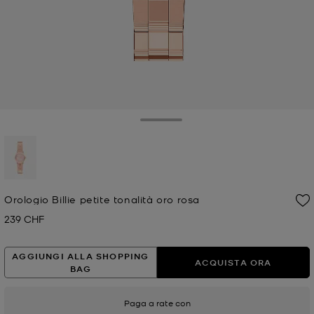
Toggle Drawer
selezionato
Orologio Billie petite tonalità oro rosa
239 CHF
Prezzo attuale
AGGIUNGI ALLA SHOPPING
ACQUISTA ORA
BAG
Paga a rate con