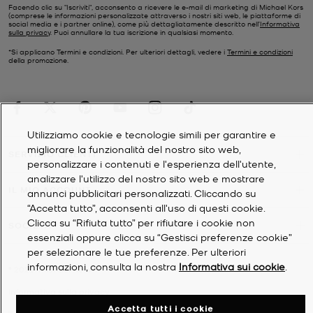
Facendo clic su "Iscriviti", acconsento a ricevere le e-mail di marketing di Michael Kors
(comprese le informazioni personalizzate attraverso i nostri siti web, le piattaforme di
social media e i partner online), come più dettagliatamente descritto nell’
Informativa
sulla privacy
. Puoi annullare la tua iscrizione in qualsiasi momento.
*Si applicano Termini e condizioni. Per ulteriori dettagli, vedere i
Termini e condizioni
della promozione.
Utilizziamo cookie e tecnologie simili per garantire e
migliorare la funzionalità del nostro sito web,
SERVIZIO CLIENTI
personalizzare i contenuti e l'esperienza dell'utente,
analizzare l'utilizzo del nostro sito web e mostrare
IL MIO ACCOUNT
annunci pubblicitari personalizzati. Cliccando su
“Accetta tutto”, acconsenti all'uso di questi cookie.
Clicca su “Rifiuta tutto” per rifiutare i cookie non
SOCIETÀ
essenziali oppure clicca su “Gestisci preferenze cookie”
per selezionare le tue preferenze. Per ulteriori
informazioni, consulta la nostra
Informativa sui cookie
.
©
2026
Michael Kors
Informativa sulla privacy
Accetta tutti i cookie