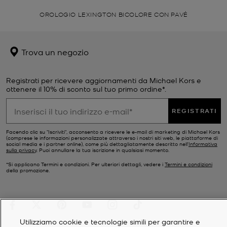
OROLOGIO LEXINGTON BICOLORE CON PAVÉ
Trova un negozio
Registrati per ricevere aggiornamenti da Michael Kors e
ottenere il 10% di sconto sul tuo primo ordine*.
REGISTRATI
Facendo clic su "Iscriviti", acconsento a ricevere le e-mail di marketing di Michael Kors
(comprese le informazioni personalizzate attraverso i nostri siti web, le piattaforme di
social media e i partner online), come più dettagliatamente descritto nell’
Informativa
sulla privacy
. Puoi annullare la tua iscrizione in qualsiasi momento.
*Si applicano Termini e condizioni. Per ulteriori dettagli, vedere i
Termini e condizioni
della promozione.
Utilizziamo cookie e tecnologie simili per garantire e