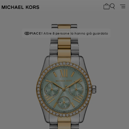
0 articoli n
PIACE!
Altre 8 persone lo hanno già guardato