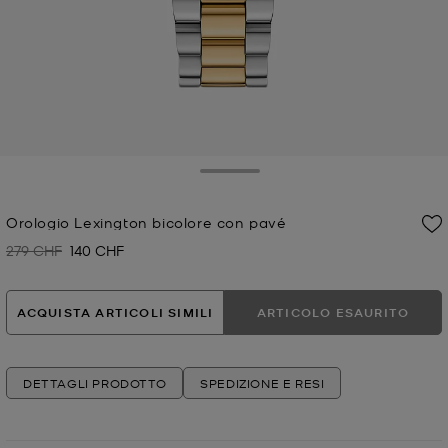
Toggle Drawer
Orologio Lexington bicolore con pavé
279 CHF
140 CHF
Prezzo iniziale
Prezzo attuale
ACQUISTA ARTICOLI SIMILI
ARTICOLO ESAURITO
DETTAGLI PRODOTTO
SPEDIZIONE E RESI