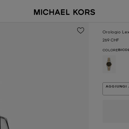
Orologio Le
269 CHF
Prezzo attual
BICO
COLORE
selezion
AGGIUNGI 