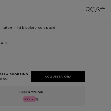
0 arti
xington mini bicolore con pavé
e
LORE
ato
ALLA SHOPPING
ACQUISTA ORA
BAG
Paga a rate con
Klarna