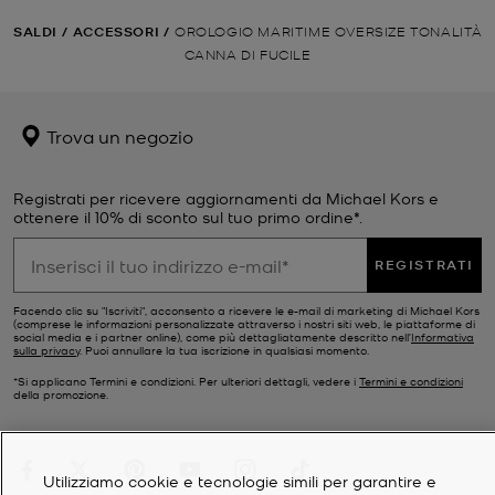
SALDI
/
ACCESSORI
/
OROLOGIO MARITIME OVERSIZE TONALITÀ
CANNA DI FUCILE
Trova un negozio
Registrati per ricevere aggiornamenti da Michael Kors e
ottenere il 10% di sconto sul tuo primo ordine*.
REGISTRATI
Facendo clic su "Iscriviti", acconsento a ricevere le e-mail di marketing di Michael Kors
(comprese le informazioni personalizzate attraverso i nostri siti web, le piattaforme di
social media e i partner online), come più dettagliatamente descritto nell’
Informativa
sulla privacy
. Puoi annullare la tua iscrizione in qualsiasi momento.
*Si applicano Termini e condizioni. Per ulteriori dettagli, vedere i
Termini e condizioni
della promozione.
Utilizziamo cookie e tecnologie simili per garantire e