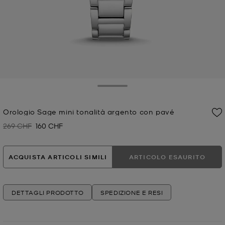
Toggle Drawer
Orologio Sage mini tonalità argento con pavé
269 CHF
160 CHF
Prezzo iniziale
Prezzo attuale
ACQUISTA ARTICOLI SIMILI
ARTICOLO ESAURITO
DETTAGLI PRODOTTO
SPEDIZIONE E RESI