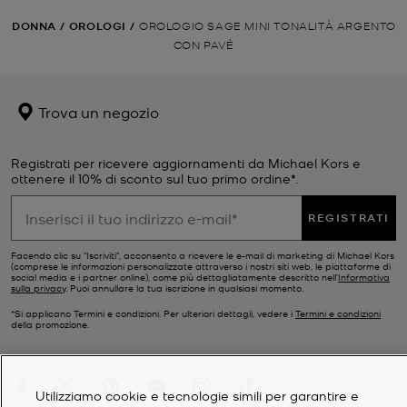
DONNA
/
OROLOGI
/
OROLOGIO SAGE MINI TONALITÀ ARGENTO
CON PAVÉ
Trova un negozio
Registrati per ricevere aggiornamenti da Michael Kors e
ottenere il 10% di sconto sul tuo primo ordine*.
REGISTRATI
Facendo clic su "Iscriviti", acconsento a ricevere le e-mail di marketing di Michael Kors
(comprese le informazioni personalizzate attraverso i nostri siti web, le piattaforme di
social media e i partner online), come più dettagliatamente descritto nell’
Informativa
sulla privacy
. Puoi annullare la tua iscrizione in qualsiasi momento.
*Si applicano Termini e condizioni. Per ulteriori dettagli, vedere i
Termini e condizioni
della promozione.
Utilizziamo cookie e tecnologie simili per garantire e